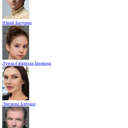
Юрий Батурин
Луиза-Габриэла Бровина
Эвелина Блёданс