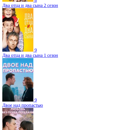
8
Два отца и два сына 2 сезон
9
Два отца и два сына 1 сезон
9
Двое над пропастью