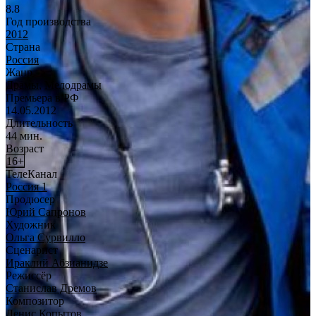
8.8
Год производства
2012
Страна
Россия
Жанр
Драмы
,
Мелодрамы
Премьера в РФ
14.05.2012
Длительность
44 мин.
Возраст
16+
ТелеКанал
Россия 1
Продюсер
Юрий Сапронов
Художник
Ольга Сурвилло
Сценарист
Ираклий Абзианидзе
Режиссёр
Станислав Дремов
Композитор
Денис Копытов