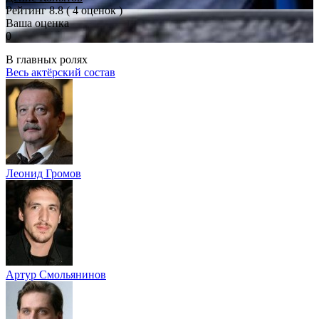
Рейтинг
8.8
( 4 оценок )
Ваша оценка
0
В главных ролях
Весь актёрский состав
Леонид Громов
Артур Смольянинов