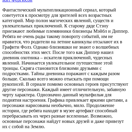
Фантастический мультипликационный сериал, который
советуется к просмотру для зрителей всех возрастных
категорий. Мир полон магических явлений, существ и
увлекательных приключений. К старому дяде Стэну
приезжают любимые племянники близнецы Мэйбл и Диппер.
Ребята не очень рады такому повороту событий, им не
нравится, что родители на летние каникулы отсылают их в
Графити Фолз. Однако близняшки не знают о волшебных
способностях этих мест. После того как Диппер нашел
дневник охотника – искателя приключений, чудесных
явлений. Начинается увлекательное путешествие этой
троицы. Скряга становится близкими друзьями с
подростками. Тайны дневника поражают с каждым разом
больше. Сколько всего можно отыскать при помощи
рукописей. В сериале помимо основных героев присутствуют
другие персонажи. Каждый имеет отличительную, забавную
черту характера. Однозначно данный мультфильм для
поднятия настроения. Графика привлекает яркими цветами, а
персонажи нарисованы необычно, мило. Продолжение
истории, где ребята находят в музее артефакт способный
перебрасывать их через разные вселенные. Возможно,
основные персонажи найдут новых друзей и даже привезут
их с собой на Землю.