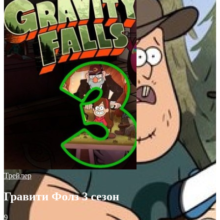
Трейлер
Гравити Фолз 3 сезон
9