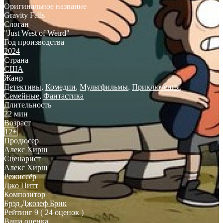
Оригинальное название
Gravity Falls
Слоган
"Just West of Weird"
Год производства
2024
Страна
США
Жанр
Детективы
,
Комедии
,
Мультфильмы
,
Приключения
,
Семейные
,
Фантастика
Длительность
22 мин
Возраст
12+
Продюсер
Алекс Хирш
Сценарист
Алекс Хирш
Режиссёр
Джо Питт
Композитор
Брэд Джозеф Брик
Рейтинг
9
( 24 оценок )
Ваша оценка