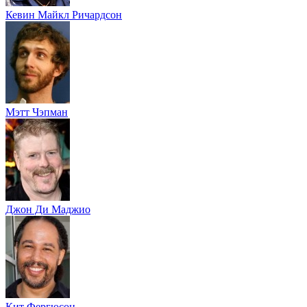
Кевин Майкл Ричардсон
Мэтт Чэпман
Джон Ди Маджио
Кит Фергюсон