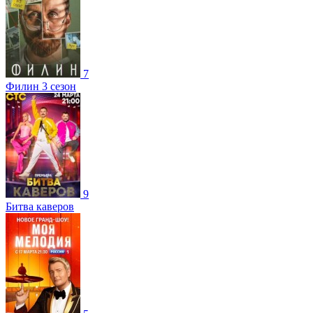
7
Филин 3 сезон
9
Битва каверов