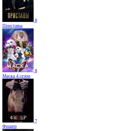
8
Приставы
8
Маска 4 сезон
7
Фишер