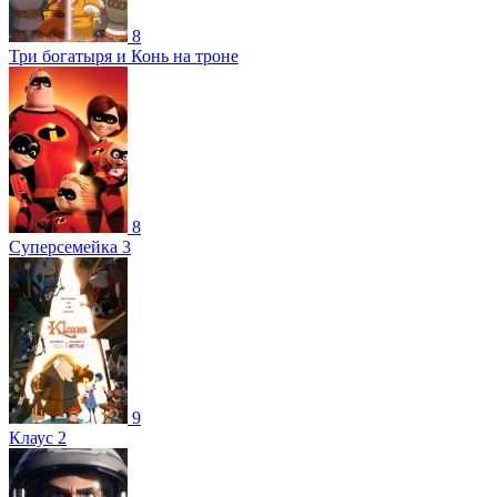
8
Три богатыря и Конь на троне
8
Суперсемейка 3
9
Клаус 2