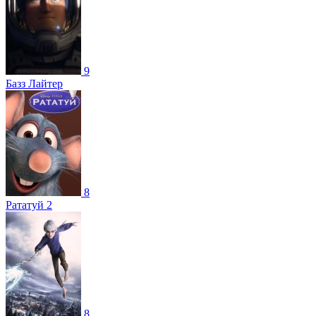
9
Базз Лайтер
8
Рататуй 2
8