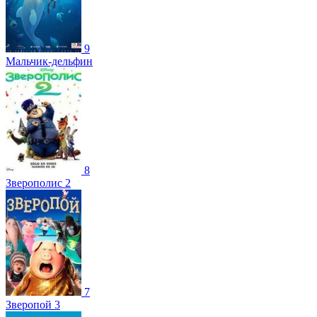
9
Мальчик-дельфин
8
Зверополис 2
7
Зверопой 3