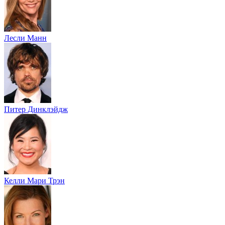
Лесли Манн
Питер Динклэйдж
Келли Мари Трэн