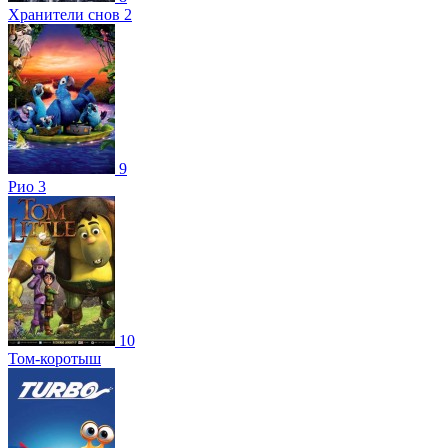
Хранители снов 2
9
Рио 3
10
Том-коротыш