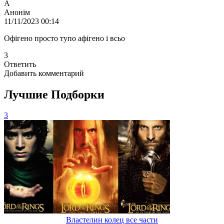
А
Анонім
11/11/2023 00:14
Офігено просто тупо афігено і всьо
3
Ответить
Добавить комментарий
Лучшие Подборки
3
Властелин колец все части