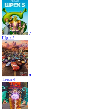
7
Шрэк 5
8
Тачки 4