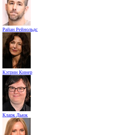
Райан Рейнольдс
Кэтрин Кинер
Кларк Дьюк