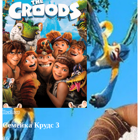
Трейлер
Семейка Крудс 3
8.6