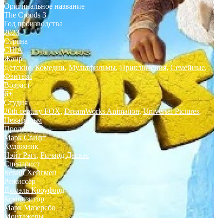
Оригинальное название
The Croods 3
Год производства
2023
Страна
США
Жанр
Детские
,
Комедии
,
Мультфильмы
,
Приключения
,
Семейные
,
Фэнтези
Возраст
6+
Студия
20th century FOX
,
DreamWorks Animation
,
Universal Pictures
,
Невафильм
Продюсер
Марк Свифт
Художник
Нэйт Рэгг
,
Ричард Даскас
Сценарист
Кевин Хейгмен
Режиссёр
Джоэль Кроуфорд
Композитор
Марк Мазерсбо
Монтажеры