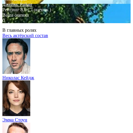
Джеймс Райан
Рейтинг
8.6
( 7 оценок )
Ваша оценка
0
В главных ролях
Весь актёрский состав
Николас Кейдж
Эмма Стоун