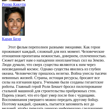
Ринко Кикути
Каран Брэр
Этот фильм переполнен разными эмоциями. Как герои
проживают каждый, сложный для них момент. Человеческие
отношения пропитаны нежностью, доверием, сплоченностью.
Сюжет ведает нам о нападении инопланетных сил на Землю.
Люди думали, что сверх существа являются к ним через
неизведанный космос. Однако существа явились из глубин
океана. Человечеству пришлось нелегко. Война унесла тысячи
невинных жизней. Страны, истощая ресурсы, бросают все
силы на изгнания врага. Учеными были созданы гигантские
роботы. Главный герой Роли Беккет бросил пилотирование
стальной машиной для строительства прибрежных стен.
Парень узнает, что его брат умер после боя с чудищами.
Воспоминания умершего можно передать другому бойцу.
Поэтому каждый, сражаясь, пытается запомнить все до
мелочей, чтобы передать ценную информацию следующему.