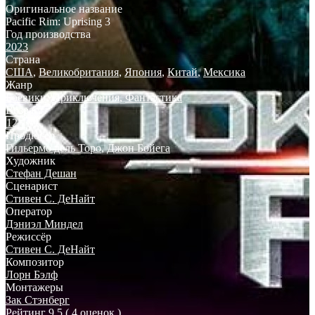
Оригинальное название
Pacific Rim: Uprising 3
Год производства
2023
Страна
США
,
Великобритания
,
Япония
,
Китай
,
Мексика
Жанр
Боевики
,
Приключения
,
Фантастика
Возраст
12+
Продюсер
Гильермо дель Торо
,
Джон Бойега
Художник
Стефан Дешан
Сценарист
Стивен С. ДеНайт
Оператор
Дэниэл Миндел
Режиссёр
Стивен С. ДеНайт
Композитор
Лорн Бэлф
Монтажеры
Зак Стэнберг
Рейтинг
9.5
( 4 оценок )