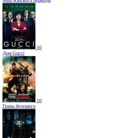
Мир Юрского периода
10
Дом Gucci
10
Грань будущего