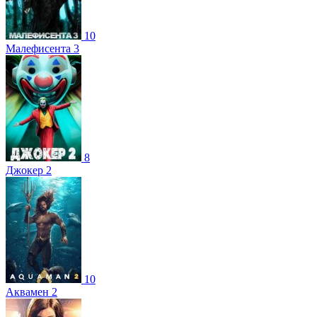
10
Малефисента 3
8
Джокер 2
10
Аквамен 2