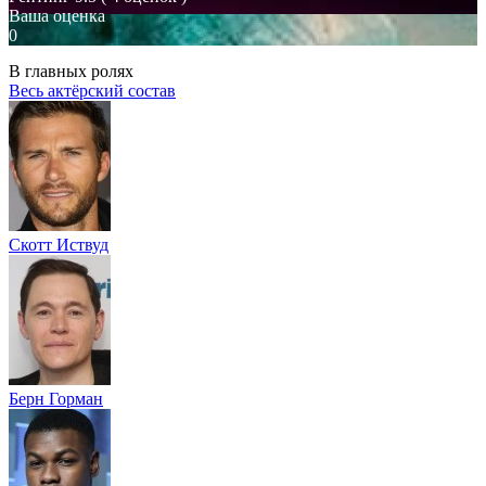
Ваша оценка
0
В главных ролях
Весь актёрский состав
Скотт Иствуд
Берн Горман