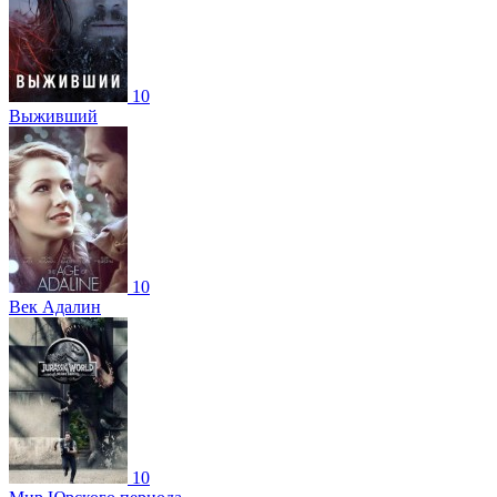
10
Выживший
10
Век Адалин
10