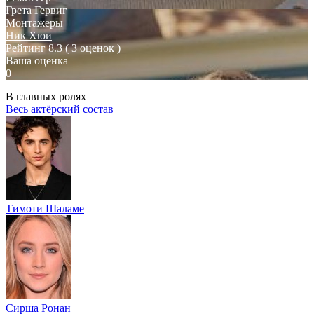
Грета Гервиг
Монтажеры
Ник Хюи
Рейтинг
8.3
( 3 оценок )
Ваша оценка
0
В главных ролях
Весь актёрский состав
Тимоти Шаламе
Сирша Ронан