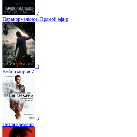
7
Паранормальное. Прямой эфир
8
Война миров Z
8
Петля времени