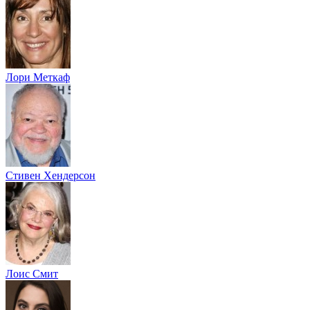
Лори Меткаф
Стивен Хендерсон
Лоис Смит