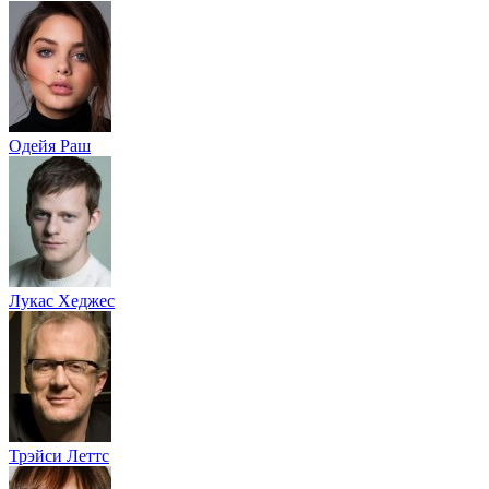
Одейя Раш
Лукас Хеджес
Трэйси Леттс