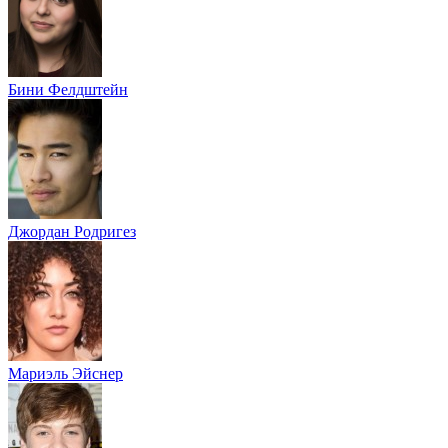
Бини Фелдштейн
Джордан Родригез
Мариэль Эйснер