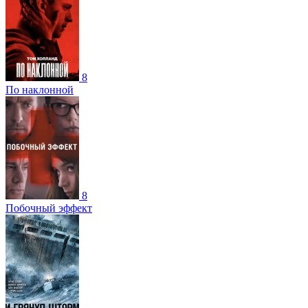
8
По наклонной
8
Побочный эффект