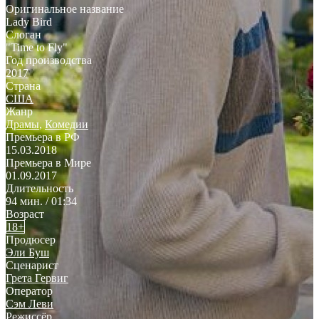
Оригинальное название
Lady Bird
Слоган
"Time to Fly"
Год производства
2017
Страна
США
Жанр
Драмы
,
Комедии
Премьера в РФ
15.03.2018
Премьера в Мире
01.09.2017
Длительность
94 мин. / 01:34
Возраст
18+
Продюсер
Эли Буш
Сценарист
Грета Гервиг
Оператор
Сэм Леви
Режиссёр