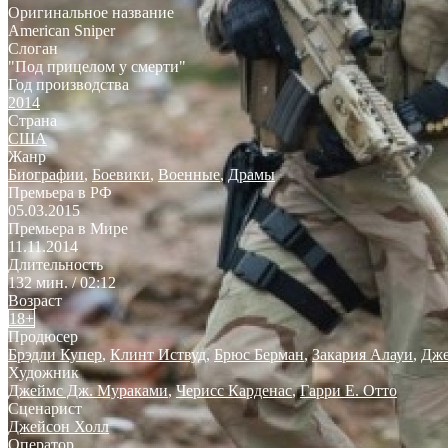
Оригинальное название
American Sniper
Слоган
"Под прицелом у смерти"
Год производства
2014
Страна
США
Жанр
Биографии
,
Боевики
,
Военные
,
Драмы
Премьера в РФ
05.03.2015
Премьера в Мире
11.11.2014
Длительность
132 мин. / 02:12
Возраст
18+
Продюсер
Брэдли Купер
,
Клинт Иствуд
,
Брюс Берман
,
Закария Алауи
,
Дже
Художник
Джеймс Дж. Мураками
,
Черисс Карденас
,
Гарри Е. Отто
Сценарист
Джейсон Холл
Оператор