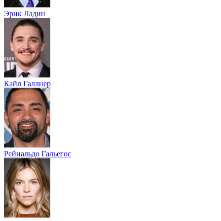
Эрик Ладин
Кайл Галлнер
Рейнальдо Гальегос