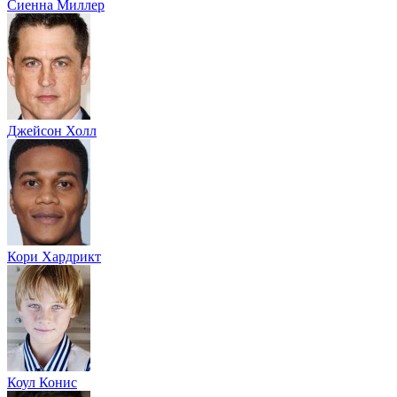
Сиенна Миллер
Джейсон Холл
Кори Хардрикт
Коул Конис