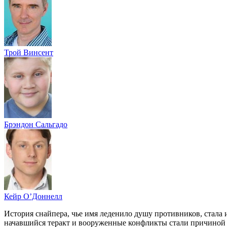
Трой Винсент
Брэндон Сальгадо
Кейр О’Доннелл
История снайпера, чье имя леденило душу противников, стала 
начавшийся теракт и вооруженные конфликты стали причиной е