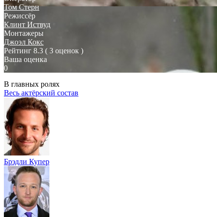
Том Стерн
Режиссёр
Клинт Иствуд
Монтажеры
Джоэл Кокс
Рейтинг
8.3
( 3 оценок )
Ваша оценка
0
В главных ролях
Весь актёрский состав
Брэдли Купер