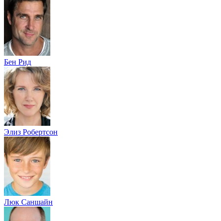
Бен Рид
Элиз Робертсон
Люк Саншайн