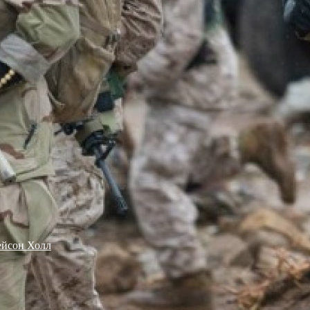
йсон Холл