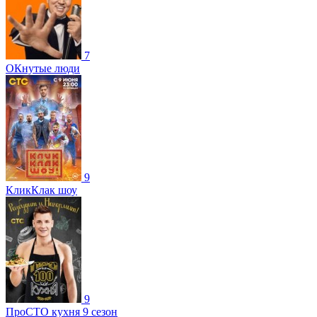
7
ОКнутые люди
9
КликКлак шоу
9
ПроСТО кухня 9 сезон