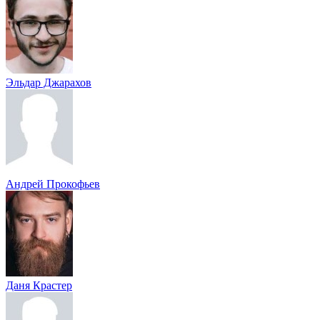
Эльдар Джарахов
Андрей Прокофьев
Даня Крастер