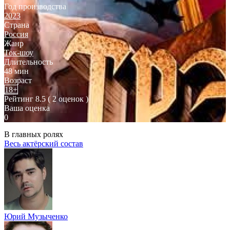
Год производства
2023
Страна
Россия
Жанр
Ток-шоу
Длительность
48 мин
Возраст
18+
Рейтинг
8.5
( 2 оценок )
Ваша оценка
0
В главных ролях
Весь актёрский состав
Юрий Музыченко