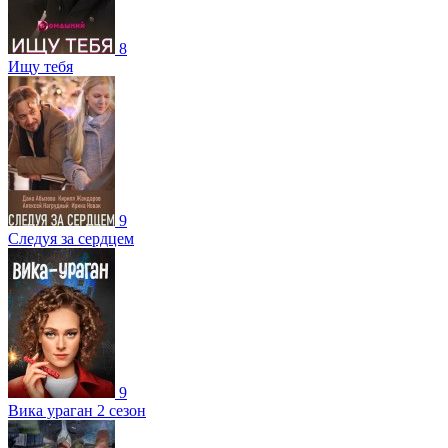
8
Ищу тебя
9
Следуя за сердцем
9
Вика ураган 2 сезон