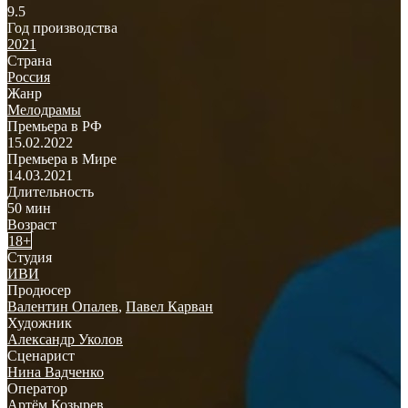
9.5
Год производства
2021
Страна
Россия
Жанр
Мелодрамы
Премьера в РФ
15.02.2022
Премьера в Мире
14.03.2021
Длительность
50 мин
Возраст
18+
Студия
ИВИ
Продюсер
Валентин Опалев
,
Павел Карван
Художник
Александр Уколов
Сценарист
Нина Вадченко
Оператор
Артём Козырев