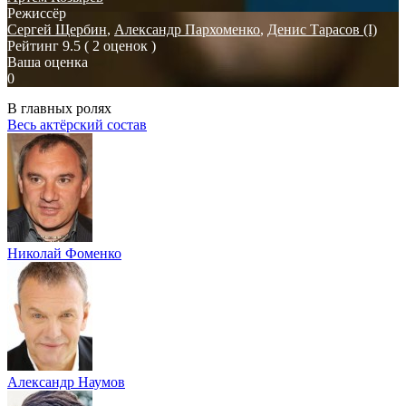
Режиссёр
Сергей Щербин
,
Александр Пархоменко
,
Денис Тарасов (I)
Рейтинг
9.5
( 2 оценок )
Ваша оценка
0
В главных ролях
Весь актёрский состав
Николай Фоменко
Александр Наумов