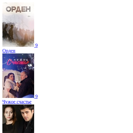
9
Орден
9
Чужое счастье