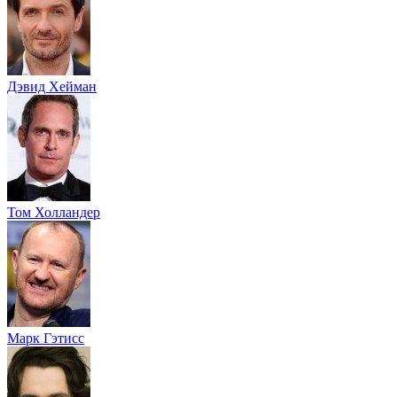
Дэвид Хейман
Том Холландер
Марк Гэтисс