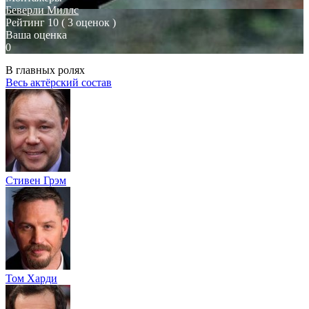
Беверли Миллс
Рейтинг
10
( 3 оценок )
Ваша оценка
0
В главных ролях
Весь актёрский состав
Стивен Грэм
Том Харди