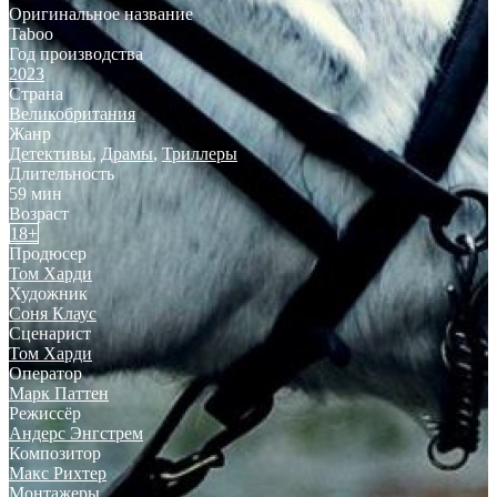
Оригинальное название
Taboo
Год производства
2023
Страна
Великобритания
Жанр
Детективы
,
Драмы
,
Триллеры
Длительность
59 мин
Возраст
18+
Продюсер
Том Харди
Художник
Соня Клаус
Сценарист
Том Харди
Оператор
Марк Паттен
Режиссёр
Андерс Энгстрем
Композитор
Макс Рихтер
Монтажеры