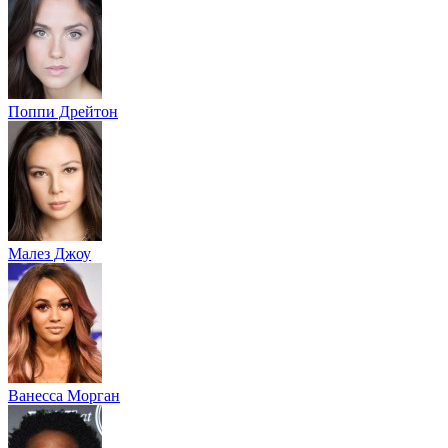
Поппи Дрейтон
Малез Джоу
Ванесса Морган