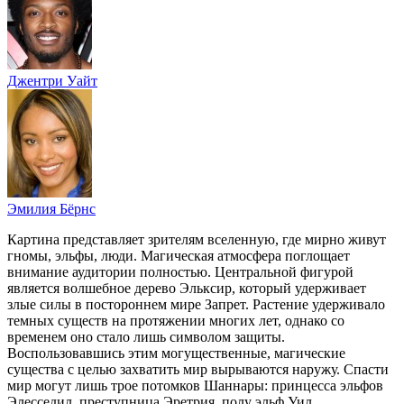
Джентри Уайт
Эмилия Бёрнс
Картина представляет зрителям вселенную, где мирно живут
гномы, эльфы, люди. Магическая атмосфера поглощает
внимание аудитории полностью. Центральной фигурой
является волшебное дерево Эльксир, который удерживает
злые силы в постороннем мире Запрет. Растение удерживало
темных существ на протяжении многих лет, однако со
временем оно стало лишь символом защиты.
Воспользовавшись этим могущественные, магические
существа с целью захватить мир вырываются наружу. Спасти
мир могут лишь трое потомков Шаннары: принцесса эльфов
Элесседил, преступница Эретрия, полу эльф Уил.