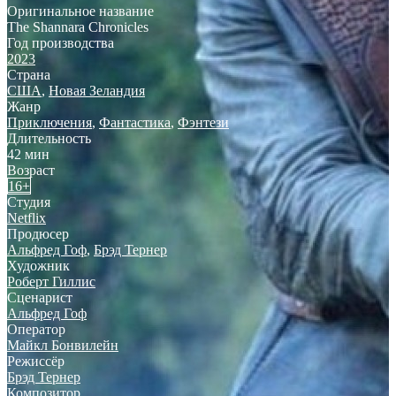
Оригинальное название
The Shannara Chronicles
Год производства
2023
Страна
США
,
Новая Зеландия
Жанр
Приключения
,
Фантастика
,
Фэнтези
Длительность
42 мин
Возраст
16+
Студия
Netflix
Продюсер
Альфред Гоф
,
Брэд Тернер
Художник
Роберт Гиллис
Сценарист
Альфред Гоф
Оператор
Майкл Бонвилейн
Режиссёр
Брэд Тернер
Композитор