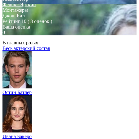
Феликс Эрскин
Монтажеры
Джош Бил
Рейтинг
10
( 3 оценок )
Ваша оценка
0
В главных ролях
Весь актёрский состав
Остин Батлер
Ивана Бакеро