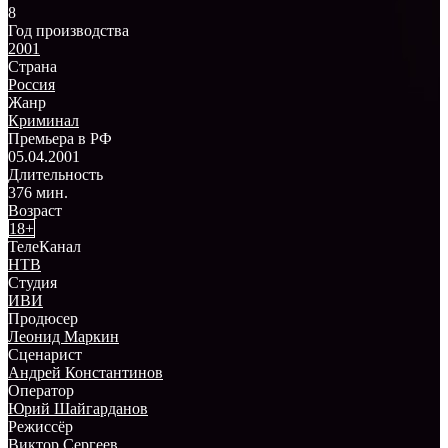
8
Год производства
2001
Страна
Россия
Жанр
Криминал
Премьера в РФ
05.04.2001
Длительность
376 мин.
Возраст
18+
ТелеКанал
НТВ
Студия
ИВИ
Продюсер
Леонид Маркин
Сценарист
Андрей Константинов
Оператор
Юрий Шайгарданов
Режиссёр
Виктор Сергеев