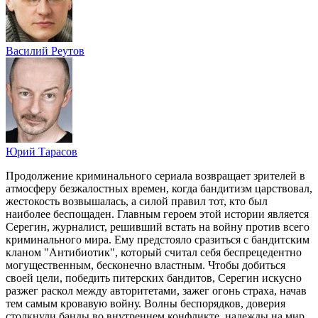
Василий Реутов
Юрий Тарасов
Продолжение криминального сериала возвращает зрителей в
атмосферу безжалостных времен, когда бандитизм царствовал,
жестокость возвышалась, а силой правил тот, кто был
наиболее беспощаден. Главным героем этой истории является
Серегин, журналист, решивший встать на войну против всего
криминального мира. Ему предстояло сразиться с бандитским
кланом "Антибиотик", который считал себя беспрецедентно
могущественным, бесконечно властным. Чтобы добиться
своей цели, победить питерских бандитов, Серегин искусно
разжег раскол между авторитетами, зажег огонь страха, начав
тем самым кровавую войну. Волны беспорядков, доверия
столкнули банды во внутреннем конфликте, надежды на мир,