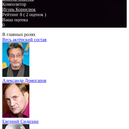
Композитор
Игорь Корнелюк
Рейтинг
8
( 2 оценок )
Ваша оценка
0
В главных ролях
Весь актёрский состав
Александр Домогаров
Евгений Сидихин