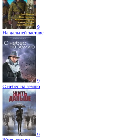
9
На дальней заставе
9
С небес на землю
9