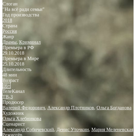
Слоган
"На всё ради семьи"
Год производства
2018
Страна
Россия
Жанр
Драмы
,
Криминал
Премьера в РФ
29.10.2018
Премьера в Мире
25.10.2018
Длительность
48 мин
Возраст
16+
ТелеКанал
ТВ-3
Продюсер
Валерий Федорович
,
Александр Плотников
,
Ольга Богданова
Художник
Ольга Хлебникова
Сценарист
Александр Собичевский
,
Денис Уточкин
,
Мария Меленевская
Режиссёр