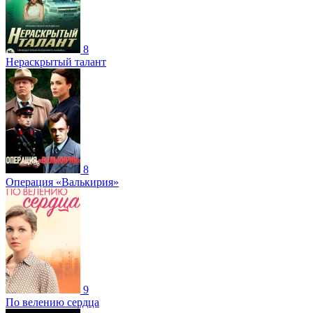
8
Нераскрытый талант
8
Операция «Валькирия»
9
По велению сердца