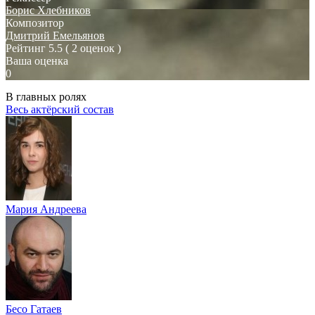
Борис Хлебников
Композитор
Дмитрий Емельянов
Рейтинг
5.5
( 2 оценок )
Ваша оценка
0
В главных ролях
Весь актёрский состав
Мария Андреева
Бесо Гатаев