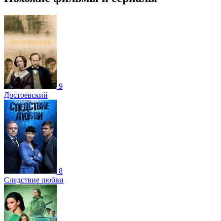
9
Достоевский
8
Следствие любви