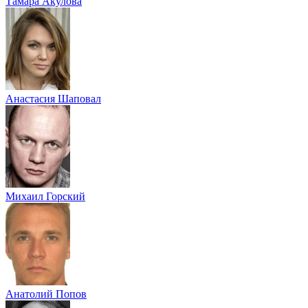
Тамара Акулова
Анастасия Шаповал
Михаил Горский
Анатолий Попов