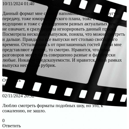
10/11/2024 01:40
Данный формат мне сильно напоминает кое-какую другую
передачу, тоже юмористического плана, тоже с несколькими
ведущими и тоже с обсуждением разных актуальных тем. Это
не означает, я сразу решила игнорировать данный проект.
Посмотрела несколько выпусков, поняла, что можно смотреть
и дальше. Правда, на все выпуски нет столько свободного
времени. Отталкиваюсь от приглашенных гостей - если мне
представляют интерес, то смотрю. Нравится, что темы
разговоров могут быть совершенно разные и фактически
любые. Никакой предсказуемости. И нравится, что в рамках
выпуска несколько рубрик.
0
Ответить
Н
Наталья
02/11/2024 20:32
Люблю смотреть форматы подобных шоу, но это, к
сожалению, не зашло.
0
Ответить