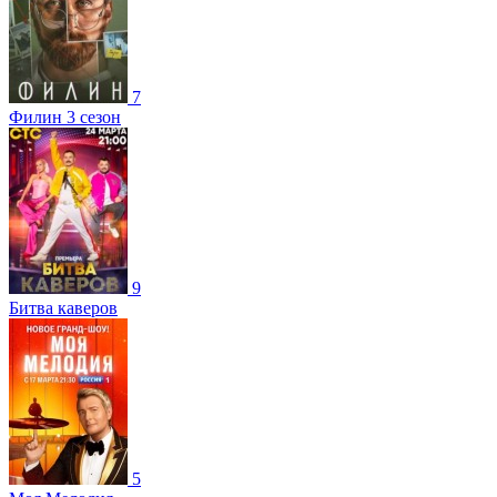
7
Филин 3 сезон
9
Битва каверов
5