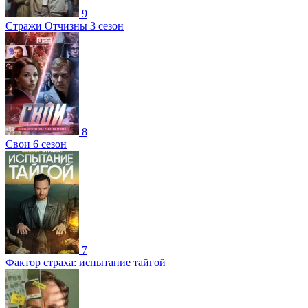
9
Стражи Отчизны 3 сезон
8
Свои 6 сезон
7
Фактор страха: испытание тайгой