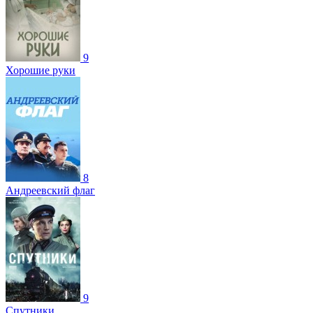
9
Хорошие руки
8
Андреевский флаг
9
Спутники