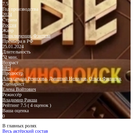
7.5
Год производства
2024
Страна
Россия
Жанр
Приключения
,
Фэнтези
Премьера в РФ
25.01.2024
Длительность
52 мин.
Возраст
18+
Продюсер
Александра Ремизова
,
Дмитрий Нелидов
,
Ольга Филипук
Сценарист
Елена Войтович
Режиссёр
Владимир Ракша
Рейтинг
7.5
( 4 оценок )
Ваша оценка
0
В главных ролях
Весь актёрский состав