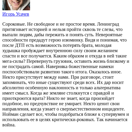
Игорь Усачев
Сороковые. Не свободное и не простое время. Ленинград
притягивает историей и нельзя пройти сквозь те слезы, что
выпали людям, дабы пережить и понять суть. Невероятные
способности предадут герою изюминку. Видя и понимая, что
после ДТП есть возможность потерять брата, молодая
худышка пробуждает внутреннюю силу своим желанием
спасти и все получается. Каким образом и откуда в ней такие
мега-силы? Перевернуть грузовик, оставить жизнь близкому и
не пострадать самой. Наверняка божественные намеки
поспособствовали развитию такого итога. Оказалось иное.
Некто присутствует между нами. При разговоре, стоит
запоминать, что иные существуют среди всех. Их дар носит
абсолютно особенную наклонность и только альтернатива
имеет смысл. Когда же земляне столкнутся с правдой и
приоткроются врата? Никто не знает, когда произойдет
подобное, но предчувствие не умирает. Некто ценит свои
направления, когда узнает о сверхъестественном инциденте.
Нойман сделает все, чтобы подобраться ближе к супервумен и
использовать ее в целях критически-роковых. Так начинается
война.