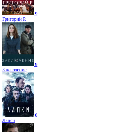
9
Григорий Р.
9
Заключение
8
Лапси