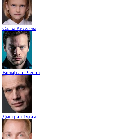
Слава Киселева
Вольфганг Черни
Дмитрий Гудим