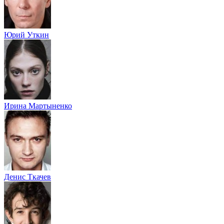
Юрий Уткин
Ирина Мартыненко
Денис Ткачев