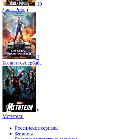
10
Джек Ричер
7
Ботан и супербаба
9
Мстители
Российские сериалы
Фильмы