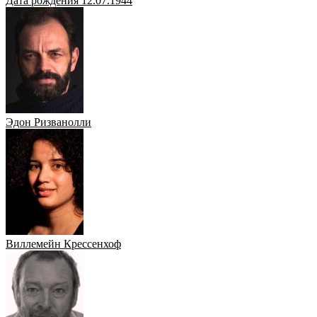
Дата рождения 12.07.1944
Эдон Ризванолли
Виллемейн Крессенхоф