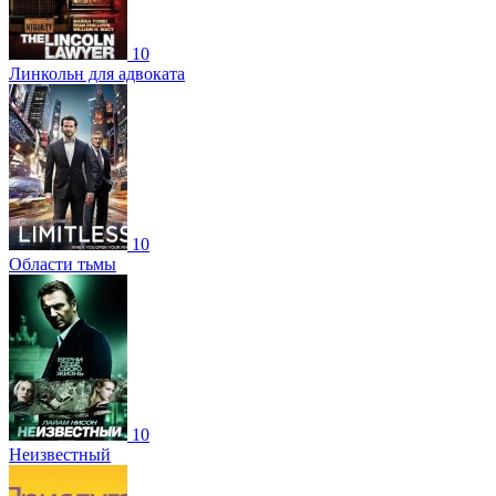
10
Линкольн для адвоката
10
Области тьмы
10
Неизвестный