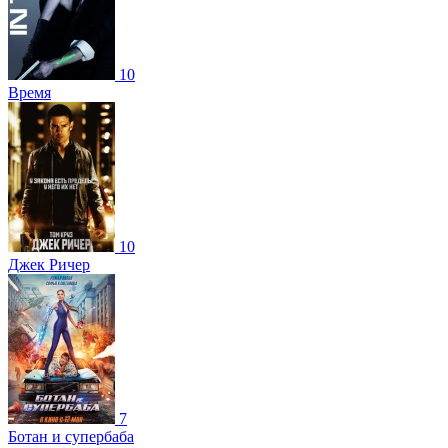
10
Время
10
Джек Ричер
7
Ботан и супербаба