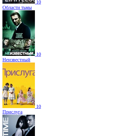
10
Области тьмы
10
Неизвестный
10
Прислуга