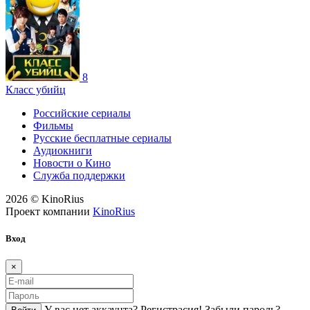
8
Класс убийц
Российские сериалы
Фильмы
Русские бесплатные сериалы
Аудиокниги
Новости о Кино
Служба поддержки
2026 © KinoRius
Проект компании
KinoRius
Вход
×
У вас нет аккаунта?
Регистраcия!
Забыли пароль?