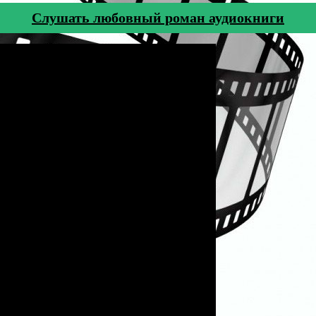
Cлушать любовный роман аудиокниги