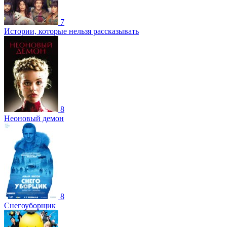
7
Истории, которые нельзя рассказывать
8
Неоновый демон
8
Снегоуборщик