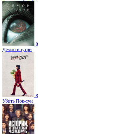
8
Демон внутри
8
Убить Пок-сун