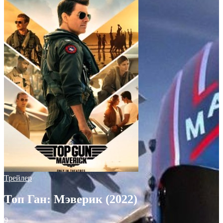
Трейлер
Топ Ган: Мэверик (2022)
9