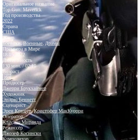
Оригинальное название
Top Gun: Maverick
Год производства
2022
Страна
США
Жанр
Боевики
,
Военные
,
Драмы
Премьера в Мире
18.05.2022
Длительность
130 мин. / 02:10
Возраст
16+
Продюсер
Джерри Брукхаймер
Художник
Эндрю Беннетт
Сценарист
Эрен Крюгер
,
Кристофер МакКуорри
Оператор
Клаудио Миранда
Режиссёр
Джозеф Косински
Композитор