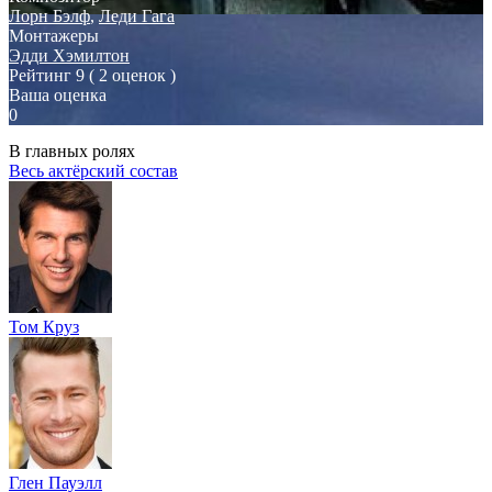
Лорн Бэлф
,
Леди Гага
Монтажеры
Эдди Хэмилтон
Рейтинг
9
( 2 оценок )
Ваша оценка
0
В главных ролях
Весь актёрский состав
Том Круз
Глен Пауэлл