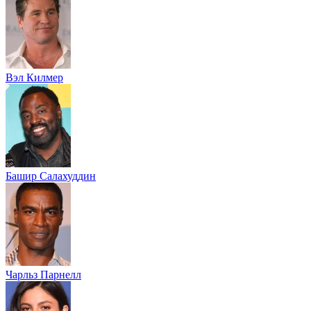
Вэл Килмер
Башир Салахуддин
Чарльз Парнелл