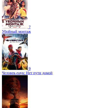
7
Убойный монтаж
9
Человек-паук: Нет пути домой