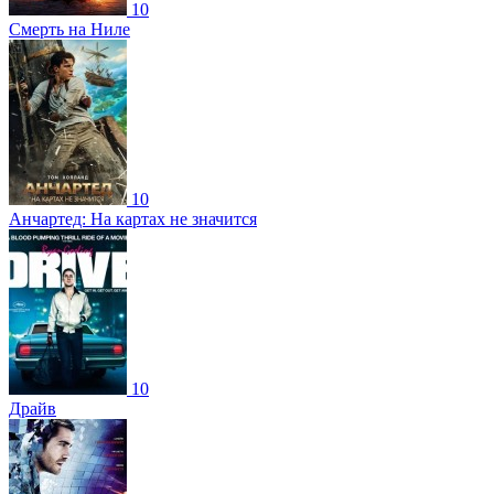
10
Смерть на Ниле
10
Анчартед: На картах не значится
10
Драйв