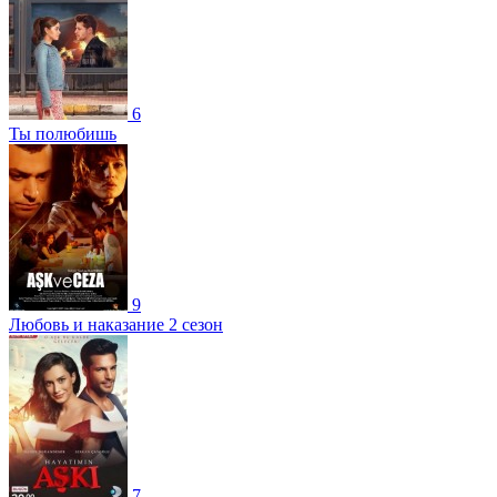
6
Ты полюбишь
9
Любовь и наказание 2 сезон
7