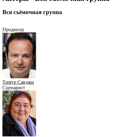
Вся съёмочная группа
Продюсер
Сценарист
Режиссёр
Композитор
Актёр
Продюсер
Тимур Савджи
Сценарист