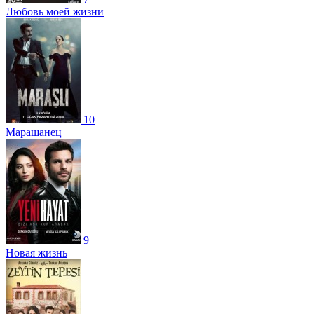
Любовь моей жизни
10
Марашанец
9
Новая жизнь