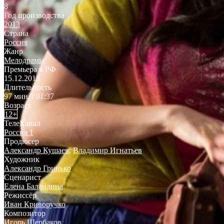
8
Год производства
2013
Страна
Россия
Жанр
Мелодрамы
Премьера в РФ
15.12.2013
Длительность
97 мин. / 01:37
Возраст
12+
ТелеКанал
Россия 1
Продюсер
Александр Кушаев
,
Владимир Игнатьев
Художник
Александр Гринько
Сценарист
Елена Баландина
Режиссёр
Иван Криворучко
Композитор
Игорь Щербаков