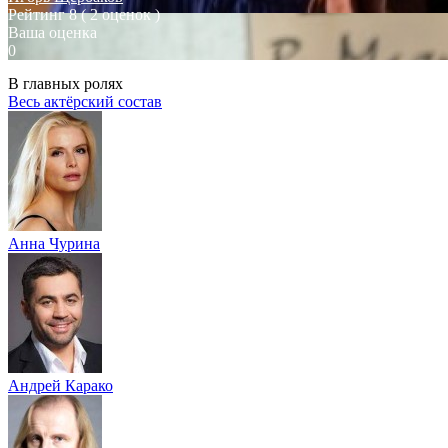
Рейтинг
8
( 2 оценок )
Ваша оценка
0
В главных ролях
Весь актёрский состав
Анна Чурина
Андрей Карако