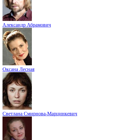
Александр Абрамович
Оксана Лесная
Светлана Смирнова-Марцинкевич