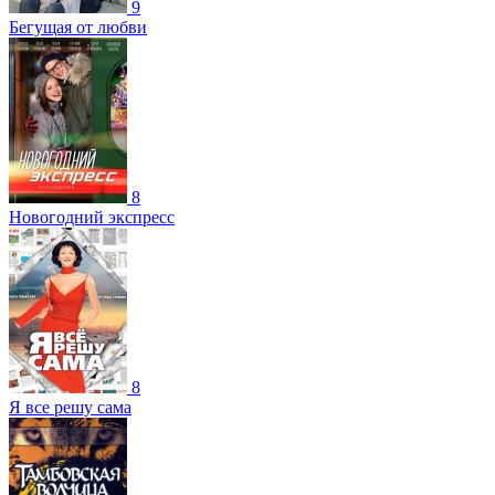
9
Бегущая от любви
8
Новогодний экспресс
8
Я все решу сама