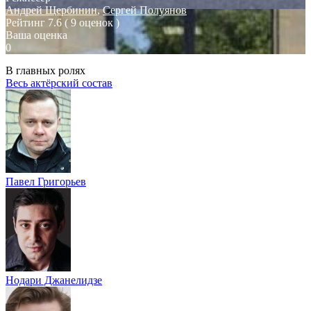
Андрей Щербинин
,
Сергей Полуянов
Рейтинг
7.6
( 9 оценок )
Ваша оценка
0
В главных ролях
Весь актёрский состав
Павел Григорьев
Нодари Джанелидзе