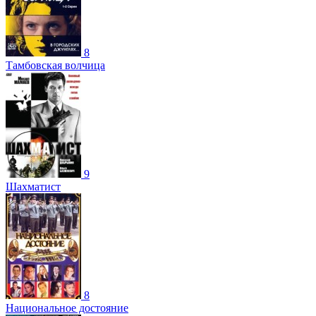
8
Тамбовская волчица
9
Шахматист
8
Национальное достояние