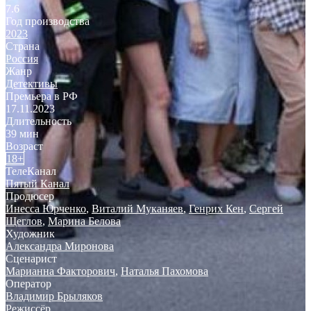
7.6
Год производства
2023
Страна
Россия
Жанр
Детективы
Премьера в РФ
17.11.2023
Длительность
39 мин
Возраст
18+
ТелеКанал
Пятый Канал
Продюсер
Инесса Юрченко
,
Виталий Муканяев
,
Генрих Кен
,
Сергей
Щеглов
,
Марина Белова
Художник
Александра Миронова
Сценарист
Марианна Факторович
,
Наталья Пахомова
Оператор
Владимир Брыляков
Режиссёр