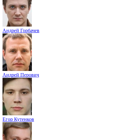
Андрей Горбачев
Андрей Перович
Егор Кутенков