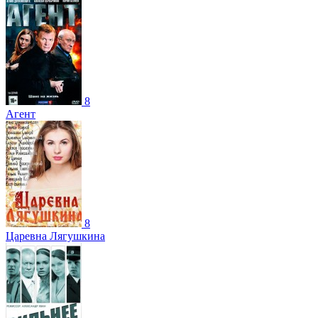
8
Агент
8
Царевна Лягушкина