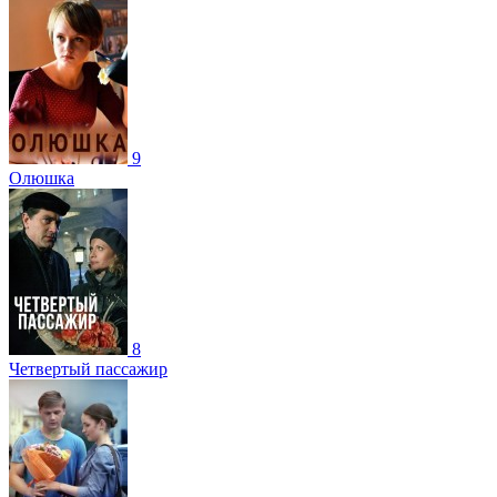
9
Олюшка
8
Четвертый пассажир