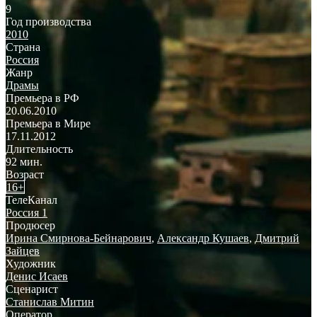
9
Год производства
2010
Страна
Россия
Жанр
Драмы
Премьера в РФ
20.06.2010
Премьера в Мире
17.11.2012
Длительность
92 мин.
Возраст
16+
ТелеКанал
Россия 1
Продюсер
Ирина Смирнова-Бейнарович
,
Александр Кушаев
,
Дмитрий
Зайцев
Художник
Денис Исаев
Сценарист
Станислав Митин
Оператор