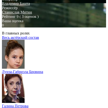
Владимир Башта
Режиссёр
Станислав Митин
Рейтинг
9
( 3 оценок )
Ваша оценка
0
В главных ролях
Весь актёрский состав
Луиза-Габриэла Бровина
Галина Петрова