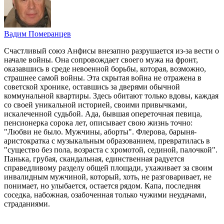
Вадим Померанцев
Счастливый союз Анфисы внезапно разрушается из-за вести о
начале войны. Она сопровождает своего мужа на фронт,
оказавшись в среде невоенной борьбы, которая, возможно,
страшнее самой войны. Эта скрытая война не отражена в
советской хронике, оставшись за дверями обычной
коммунальной квартиры. Здесь обитают только вдовы, каждая
со своей уникальной историей, своими привычками,
искалеченной судьбой. Ада, бывшая опереточная певица,
пенсионерка сорока лет, описывает свою жизнь точно:
"Любви не было. Мужчины, аборты". Флерова, барыня-
аристократка с музыкальным образованием, превратилась в
"существо без пола, возраста с хромотой, сединой, палочкой".
Панька, грубая, скандальная, единственная радуется
справедливому разделу общей площади, ухаживает за своим
инвалидным мужчиной, который, хоть, не разговаривает, не
понимает, но улыбается, остается рядом. Капа, последняя
соседка, набожная, озабоченная только чужими неудачами,
страданиями.