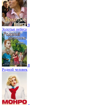
9
Золотые небеса
8
Родной человек