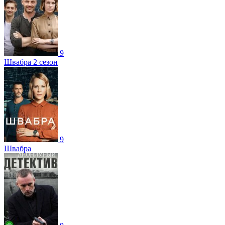
9
Швабра 2 сезон
9
Швабра