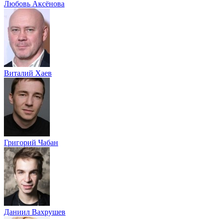
Любовь Аксёнова
Виталий Хаев
Григорий Чабан
Даниил Вахрушев