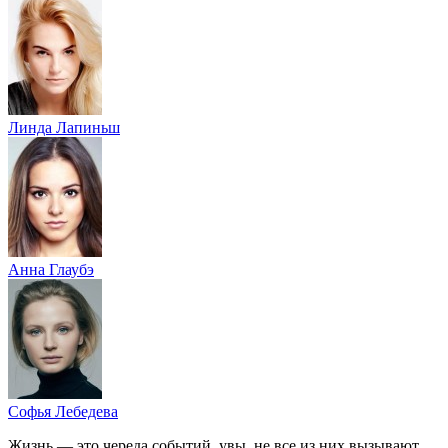
Линда Лапиньш
Анна Глаубэ
Софья Лебедева
Жизнь — это череда событий, увы, не все из них вызывают