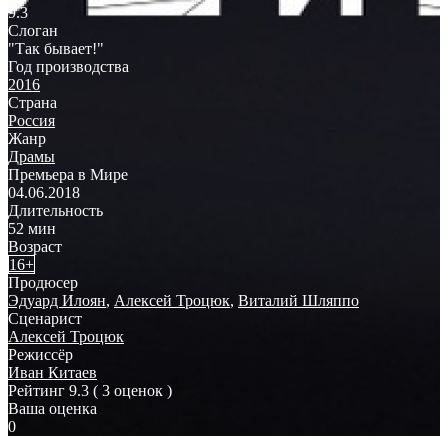
9.3
Слоган
"Так бывает!"
Год производства
2016
Страна
Россия
Жанр
Драмы
Премьера в Мире
04.06.2018
Длительность
52 мин
Возраст
16+
Продюсер
Эдуард Илоян
,
Алексей Троцюк
,
Виталий Шляппо
Сценарист
Алексей Троцюк
Режиссёр
Иван Китаев
Рейтинг
9.3
( 3 оценок )
Ваша оценка
0