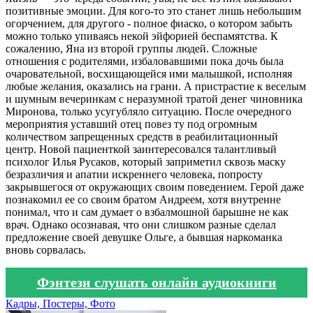
позитивные эмоции. Для кого-то это станет лишь небольшим
огорчением, для другого - полное фиаско, о котором забыть
можно только упиваясь некой эйфорией беспамятства. К
сожалению, Яна из второй группы людей. Сложные
отношения с родителями, избаловавшими пока дочь была
очаровательной, восхищающейся ими малышкой, исполняя
любые желания, оказались на грани. А пристрастие к веселым
и шумным вечеринкам с неразумной тратой денег чиновника
Миронова, только усугубляло ситуацию. После очередного
мероприятия уставший отец повез ту под огромным
количеством запрещенных средств в реабилитационный
центр. Новой пациенткой заинтересовался талантливый
психолог Илья Русаков, который заприметил сквозь маску
безразличия и апатии искреннего человека, попросту
закрывшегося от окружающих своим поведением. Герой даже
познакомил ее со своим братом Андреем, хотя внутренне
понимал, что и сам думает о взбалмошной барышне не как
врач. Однако осознавая, что они слишком разные сделал
предложение своей девушке Ольге, а бывшая наркоманка
вновь сорвалась.
Фэнтези слушать онлайн аудиокниги
Кадры, Постеры, Фото