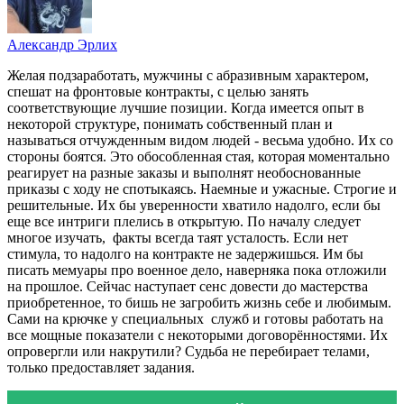
Александр Эрлих
Желая подзаработать, мужчины с абразивным характером,
спешат на фронтовые контракты, с целью занять
соответствующие лучшие позиции. Когда имеется опыт в
некоторой структуре, понимать собственный план и
называться отчужденным видом людей - весьма удобно. Их со
стороны боятся. Это обособленная стая, которая моментально
реагирует на разные заказы и выполнят необоснованные
приказы с ходу не спотыкаясь. Наемные и ужасные. Строгие и
решительные. Их бы уверенности хватило надолго, если бы
еще все интриги плелись в открытую. По началу следует
многое изучать, факты всегда таят усталость. Если нет
стимула, то надолго на контракте не задержишься. Им бы
писать мемуары про военное дело, наверняка пока отложили
на прошлое. Сейчас наступает сенс довести до мастерства
приобретенное, то бишь не загробить жизнь себе и любимым.
Сами на крючке у специальных служб и готовы работать на
все мощные показатели с некоторыми договорённостями. Их
опровергли или накрутили? Судьба не перебирает телами,
только предоставляет задания.