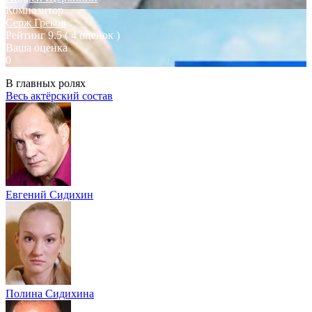
Композитор
Серж Греков
Рейтинг
9.5
( 4 оценок )
Ваша оценка
0
В главных ролях
Весь актёрский состав
Евгений Сидихин
Полина Сидихина