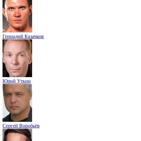
Геннадий Казачков
Юрий Уткин
Сергей Воробьёв