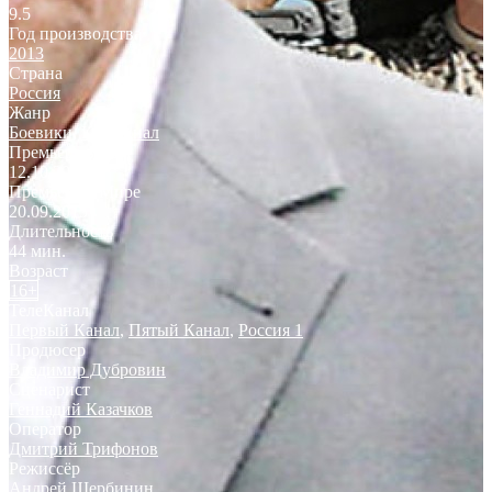
9.5
Год производства
2013
Страна
Россия
Жанр
Боевики
,
Криминал
Премьера в РФ
12.10.2013
Премьера в Мире
20.09.2015
Длительность
44 мин.
Возраст
16+
ТелеКанал
Первый Канал
,
Пятый Канал
,
Россия 1
Продюсер
Владимир Дубровин
Сценарист
Геннадий Казачков
Оператор
Дмитрий Трифонов
Режиссёр
Андрей Щербинин