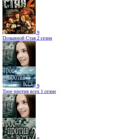
9
Позывной Стая 2 сезон
9
Трое против всех 1 сезон