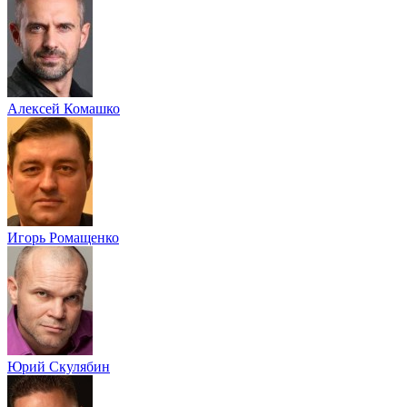
Алексей Комашко
Игорь Ромащенко
Юрий Скулябин