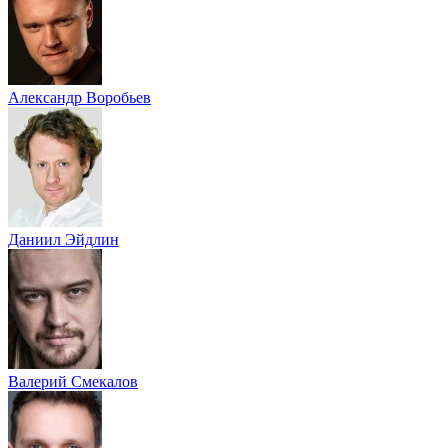
Александр Воробьев
Даниил Эйдлин
Валерий Смекалов