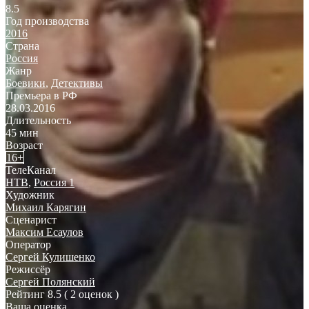
8.5
Год производства
2016
Страна
Россия
Жанр
Боевики
,
Детективы
Премьера в РФ
28.03.2016
Длительность
45 мин
Возраст
16+
ТелеКанал
НТВ
,
Россия 1
Художник
Михаил Карягин
Сценарист
Максим Есаулов
Оператор
Сергей Кулишенко
Режиссёр
Сергей Полянский
Рейтинг
8.5
( 2 оценок )
Ваша оценка