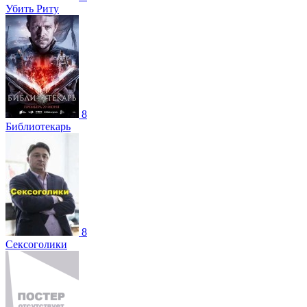
Убить Риту
8
Библиотекарь
8
Сексоголики