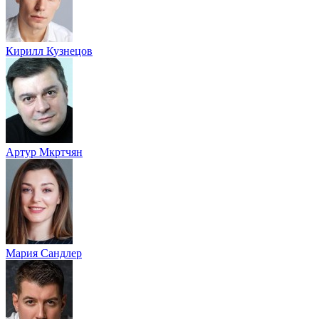
Кирилл Кузнецов
Артур Мкртчян
Мария Сандлер