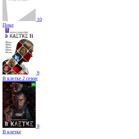
10
Пике
9
В клетке 2 сезон
9
В клетке