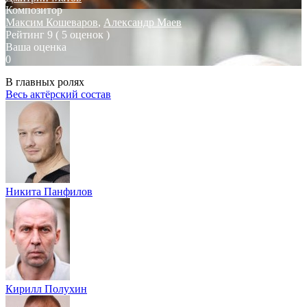
Композитор
Максим Кошеваров
,
Александр Маев
Рейтинг
9
( 5 оценок )
Ваша оценка
0
В главных ролях
Весь актёрский состав
Никита Панфилов
Кирилл Полухин