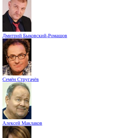
Дмитрий Быковский-Ромашов
Семён Стругачёв
Алексей Маклаков