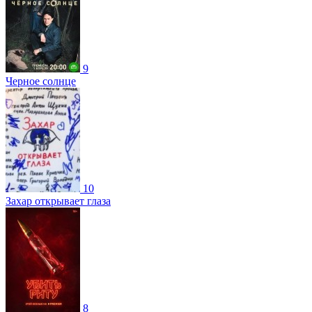
9
Черное солнце
10
Захар открывает глаза
8