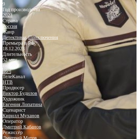
9
Год производства
2023
Страна
Россия
Жанр
Детективы
,
Приключения
Премьера в РФ
18.12.2023
Длительность
52 мин.
Возраст
16+
ТелеКанал
НТВ
Продюсер
Виктор Будилов
Художник
Евгения Лопатина
Сценарист
Кирилл Муханов
Оператор
Дмитрий Кабанов
Режиссёр
Дмитрий Матов