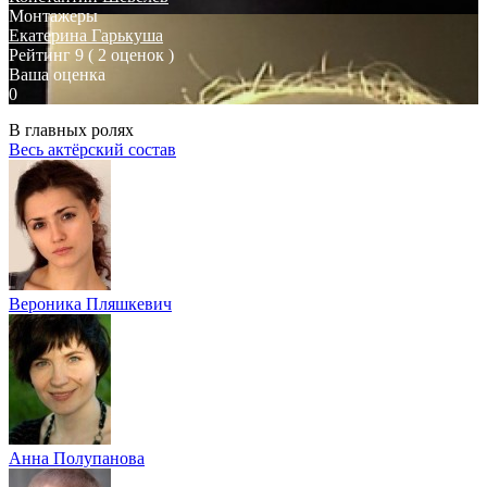
Монтажеры
Екатерина Гарькуша
Рейтинг
9
( 2 оценок )
Ваша оценка
0
В главных ролях
Весь актёрский состав
Вероника Пляшкевич
Анна Полупанова