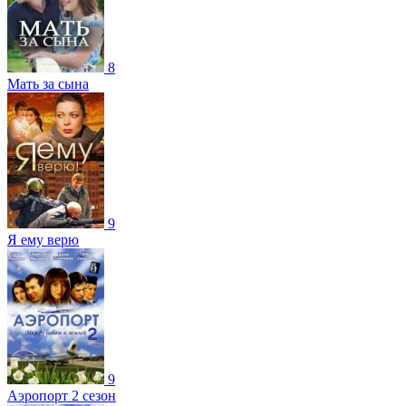
8
Мать за сына
9
Я ему верю
9
Аэропорт 2 сезон