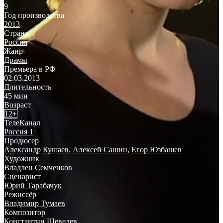
9
Год производства
2013
Страна
Россия
Жанр
Драмы
Премьера в РФ
02.03.2013
Длительность
45 мин
Возраст
12+
ТелеКанал
Россия 1
Продюсер
Александр Кушаев
,
Алексей Сашин
,
Егор Юзбашев
Художник
Владлен Семченков
Сценарист
Юрий Тарабачук
Режиссёр
Владимир Тумаев
Композитор
Константин Шевелев