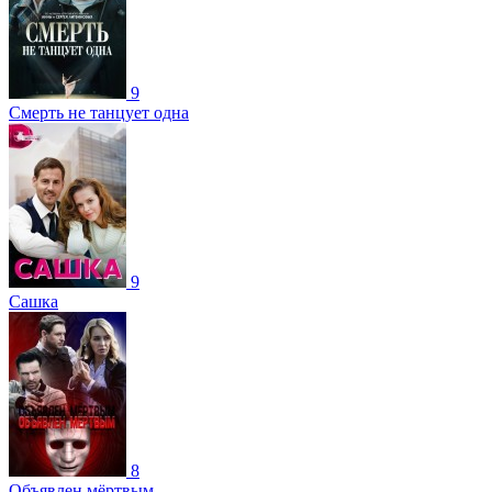
9
Смерть не танцует одна
9
Сашка
8
Объявлен мёртвым