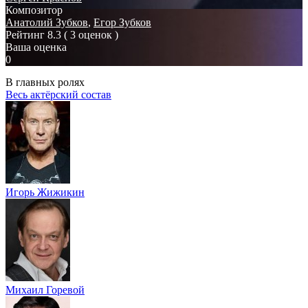
Композитор
Анатолий Зубков
,
Егор Зубков
Рейтинг
8.3
( 3 оценок )
Ваша оценка
0
В главных ролях
Весь актёрский состав
Игорь Жижикин
Михаил Горевой