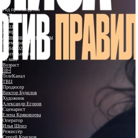
8.3
Год производства
2021
Страна
Россия
Жанр
Детективы
,
Мелодрамы
Премьера в РФ
16.04.2022
Длительность
43 мин
Возраст
18+
ТелеКанал
ТВЦ
Продюсер
Виктор Будилов
Художник
Александр Егоров
Сценарист
Елена Кряковцева
Оператор
Илья Шпиз
Режиссёр
Сергей Краснов