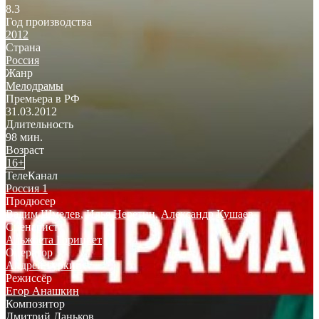
8.3
Год производства
2012
Страна
Россия
Жанр
Мелодрамы
Премьера в РФ
31.03.2012
Длительность
98 мин.
Возраст
16+
ТелеКанал
Россия 1
Продюсер
Вадим Шмелев
,
Илья Неретин
,
Александр Кушаев
Сценарист
Альжбета Горицвет
Оператор
Андрей Гуркин
Режиссёр
Егор Анашкин
Композитор
Дмитрий Даньков