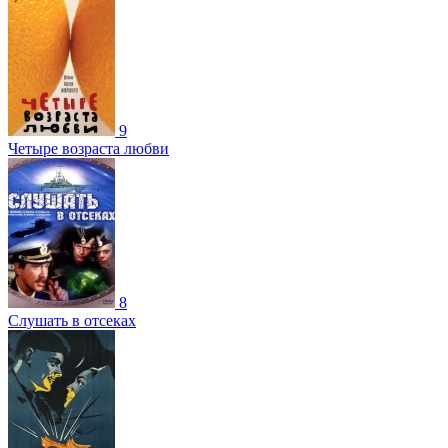
9
Четыре возраста любви
8
Слушать в отсеках