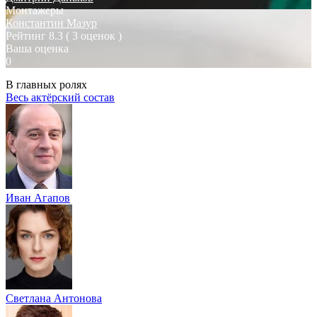
Монтажеры
Константин Мазур
Рейтинг
8.3
( 3 оценок )
Ваша оценка
0
В главных ролях
Весь актёрский состав
Иван Агапов
Светлана Антонова