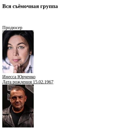
Вся съёмочная группа
Продюсер
Художник
Сценарист
Оператор
Режиссёр
Актёр
Монтажеры
Продюсер
Инесса Юрченко
Дата рождения 15.02.1967