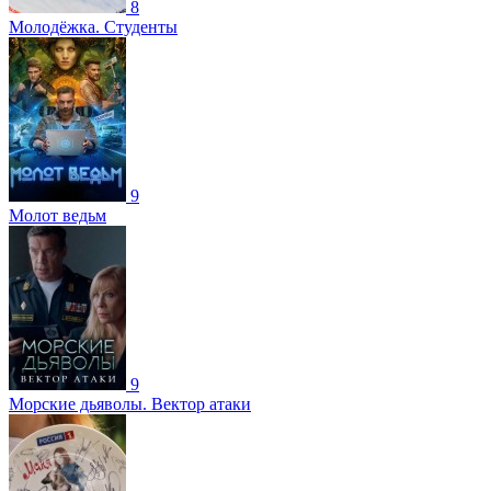
8
Молодёжка. Студенты
9
Молот ведьм
9
Морские дьяволы. Вектор атаки