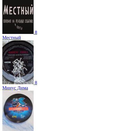
8
Местный
8
Минус Дима