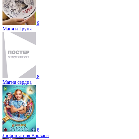
9
Маня и Груня
8
Магия сердца
8
Любопытная Варвара