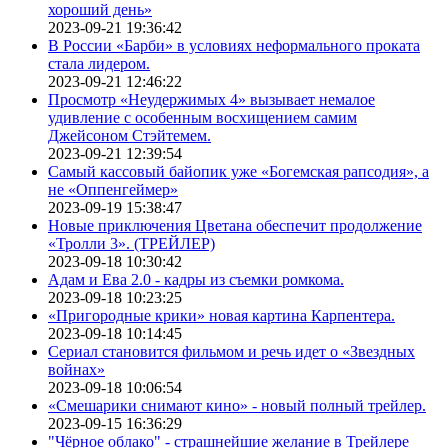
хороший день»
2023-09-21 19:36:42
В России «Барби» в условиях неформального проката
стала лидером.
2023-09-21 12:46:22
Просмотр «Неудержимых 4» вызывает немалое
удивление с особенным восхищением самим
Джейсоном Стэйтемем.
2023-09-21 12:39:54
Самый кассовый байопик уже «Богемская рапсодия», а
не «Оппенгеймер»
2023-09-19 15:38:47
Новые приключения Цветана обеспечит продолжение
«Тролли 3». (ТРЕЙЛЕР)
2023-09-18 10:30:42
Адам и Ева 2.0 - кадры из съемки ромкома.
2023-09-18 10:23:25
«Пригородные крики» новая картина Карпентера.
2023-09-18 10:14:45
Сериал становится фильмом и речь идет о «Звездных
войнах»
2023-09-18 10:06:54
«Смешарики снимают кино» - новый полный трейлер.
2023-09-15 16:36:29
"Чёрное облако" - страшнейшие желание в Трейлере