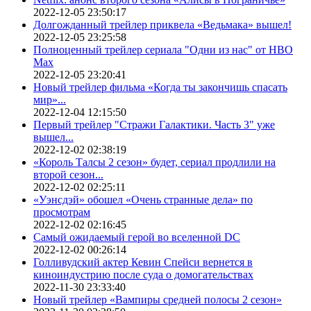
2022-12-05 23:50:17
Долгожданный трейлер приквела «Ведьмака» вышел!
2022-12-05 23:25:58
Полноценный трейлер сериала "Одни из нас" от HBO
Max
2022-12-05 23:20:41
Новый трейлер фильма «Когда ты закончишь спасать
мир»...
2022-12-04 12:15:50
Первый трейлер "Стражи Галактики. Часть 3" уже
вышел...
2022-12-02 02:38:19
«Король Талсы 2 сезон» будет, сериал продлили на
второй сезон...
2022-12-02 02:25:11
«Уэнсдэй» обошел «Очень странные дела» по
просмотрам
2022-12-02 02:16:45
Самый ожидаемый герой во вселенной DC
2022-12-02 00:26:14
Голливудский актер Кевин Спейси вернется в
киноиндустрию после суда о домогательствах
2022-11-30 23:33:40
Новый трейлер «Вампиры средней полосы 2 сезон»