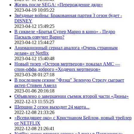
Жизнь после SEGA: «Перерождение дяди»
2023-04-19 10:05:22
Звёздные войны: Бракованная партия 3 сезон будет -
DISNEY
2023-04-12 15:49:25
В сиквеле «Братья Супер Марио в кино» - Педро
Паскаль озвучит Варио?
2023-04-12 15:44:27
Анимационный сериал аналога «Очень странным
делам» от Netflix
2023-04-12 15:40:48
Новый тизер «Остров мертвецов» показал АМС —
спин-оффа доброго «Ходячих мертвецов»
2023-03-28 01:27:18
В последнем сезоне "Флэш" Зеленую Стрелу сыграет
актер Стивен Амелл
2023-01-06 20:16:18
Объявлено о завершении съемок второй части «Дюны»
2022-12-13 11:55:25
Шершни 2 сезон выходит 24 марта...
2022-12-08 21:33:26
«Всевидящее око» с Кристианом Бейлом, новый трейлер
от NETFLIX
2022-12-08 21:26:41
Netflix: анонс второго сезона «Алисы в Пограничье»