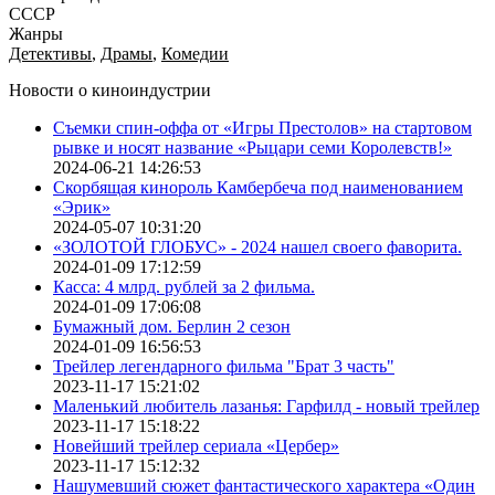
СССР
Жанры
Детективы
,
Драмы
,
Комедии
Новости о киноиндустрии
Съемки спин-оффа от «Игры Престолов» на стартовом
рывке и носят название «Рыцари семи Королевств!»
2024-06-21 14:26:53
Скорбящая кинороль Камбербеча под наименованием
«Эрик»
2024-05-07 10:31:20
«ЗОЛОТОЙ ГЛОБУС» - 2024 нашел своего фаворита.
2024-01-09 17:12:59
Касса: 4 млрд. рублей за 2 фильма.
2024-01-09 17:06:08
Бумажный дом. Берлин 2 сезон
2024-01-09 16:56:53
Трейлер легендарного фильма "Брат 3 часть"
2023-11-17 15:21:02
Маленький любитель лазанья: Гарфилд - новый трейлер
2023-11-17 15:18:22
Новейший трейлер сериала «Цербер»
2023-11-17 15:12:32
Нашумевший сюжет фантастического характера «Один