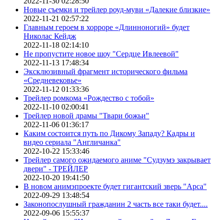
2022-11-30 02:28:50
Новые съемки и трейлер роуд-муви «Далекие близкие»
2022-11-21 02:57:22
Главным героем в хорроре «Длинноногий» будет
Николас Кейдж
2022-11-18 02:14:10
Не пропустите новое шоу "Сердце Ивлеевой"
2022-11-13 17:48:34
Эксклюзивный фрагмент исторического фильма
«Средневековье»
2022-11-12 01:33:36
Трейлер ромкома «Рождество с тобой»
2022-11-10 02:00:41
Трейлер новой драмы "Твари божьи"
2022-11-06 01:36:17
Каким состоится путь по Дикому Западу? Кадры и
видео сериала "Англичанка"
2022-10-22 15:33:46
Трейлер самого ожидаемого аниме "Судзумэ закрывает
двери" - ТРЕЙЛЕР
2022-10-20 19:41:50
В новом анимэпроекте будет гигантский зверь "Арса"
2022-09-29 13:48:54
Законопослушный гражданин 2 часть все таки будет....
2022-09-06 15:55:37