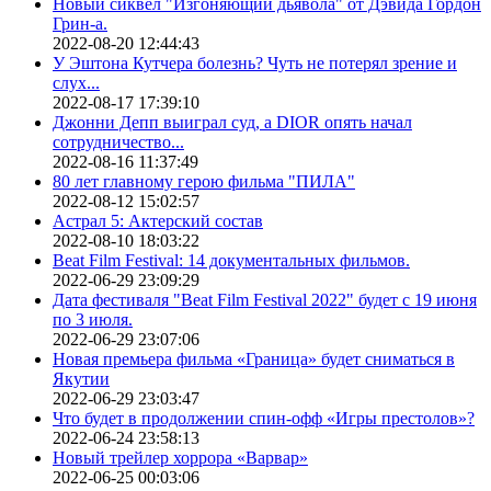
Новый сиквел "Изгоняющий дьявола" от Дэвида Гордон
Грин-а.
2022-08-20 12:44:43
У Эштона Кутчера болезнь? Чуть не потерял зрение и
слух...
2022-08-17 17:39:10
Джонни Депп выиграл суд, а DIOR опять начал
сотрудничество...
2022-08-16 11:37:49
80 лет главному герою фильма "ПИЛА"
2022-08-12 15:02:57
Астрал 5: Актерский состав
2022-08-10 18:03:22
Beat Film Festival: 14 документальных фильмов.
2022-06-29 23:09:29
Дата фестиваля "Beat Film Festival 2022" будет с 19 июня
по 3 июля.
2022-06-29 23:07:06
Новая премьера фильма «Граница» будет сниматься в
Якутии
2022-06-29 23:03:47
Что будет в продолжении спин-офф «Игры престолов»?
2022-06-24 23:58:13
Новый трейлер хоррора «Варвар»
2022-06-25 00:03:06