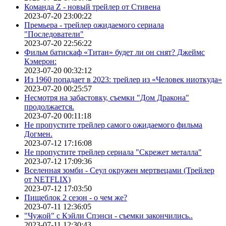
Команда Z - новый трейлер от Стивена
2023-07-20 23:00:22
Премьера - трейлер ожидаемого сериала
"Последователи"
2023-07-20 22:56:22
Фильм батискаф «Титан» будет ли он снят? Джеймс
Кэмерон:
2023-07-20 00:32:12
Из 1960 попадает в 2023: трейлер из «Человек ниоткуда»
2023-07-20 00:25:57
Несмотря на забастовку, съемки "Дом Дракона"
продолжается.
2023-07-20 00:11:18
Не пропустите трейлер самого ожидаемого фильма
Догмен.
2023-07-12 17:16:08
Не пропустите трейлер сериала "Скрежет металла"
2023-07-12 17:09:36
Вселенная зомби - Сеул окружен мертвецами (Трейлер
от NETFLIX)
2023-07-12 17:03:50
Пищеблок 2 сезон - о чем же?
2023-07-11 12:36:05
"Чужой" с Кэйли Спэнси - съемки закончились..
2023-07-11 12:30:43