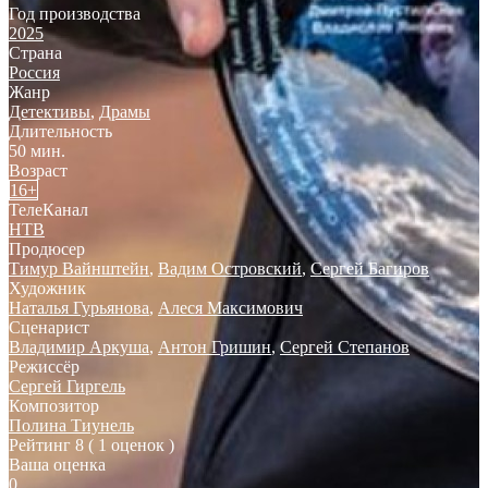
Год производства
2025
Страна
Россия
Жанр
Детективы
,
Драмы
Длительность
50 мин.
Возраст
16+
ТелеКанал
НТВ
Продюсер
Тимур Вайнштейн
,
Вадим Островский
,
Сергей Багиров
Художник
Наталья Гурьянова
,
Алеся Максимович
Сценарист
Владимир Аркуша
,
Антон Гришин
,
Сергей Степанов
Режиссёр
Сергей Гиргель
Композитор
Полина Тиунель
Рейтинг
8
( 1 оценок )
Ваша оценка
0