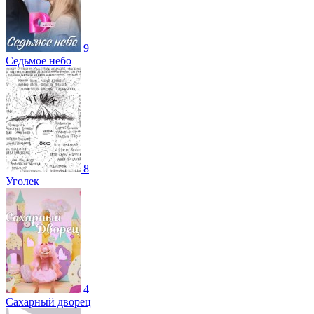
9
Седьмое небо
8
Уголек
4
Сахарный дворец