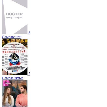
8
Самозванец
7
Самозанятые