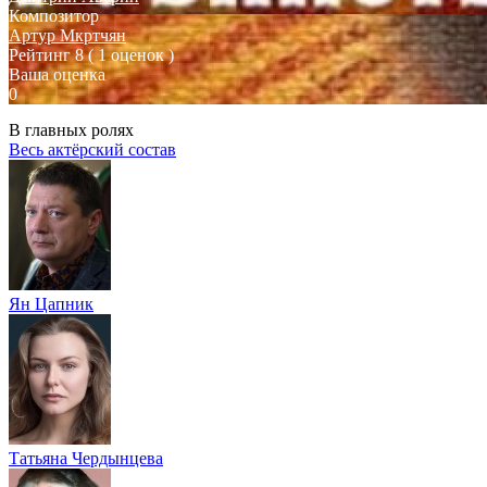
Композитор
Артур Мкртчян
Рейтинг
8
( 1 оценок )
Ваша оценка
0
В главных ролях
Весь актёрский состав
Ян Цапник
Татьяна Чердынцева