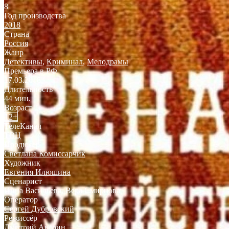
8
Год производства
2018
Страна
Россия
Жанр
Детективы
,
Криминал
,
Мелодрамы
Премьера в РФ
17.03.2018
Длительность
44 мин.
Возраст
12+
ТелеКанал
ТВЦ
Продюсер
Светлана Комиссарчик
Художник
Евгения Илюшина
Сценарист
Инна Васильева
,
Вера Смирнова
Оператор
Сергей Дубровский
Режиссёр
Дмитрий Аверин