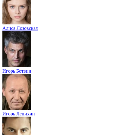
Алиса Лозовская
Игорь Ботвин
Игорь Лепихин