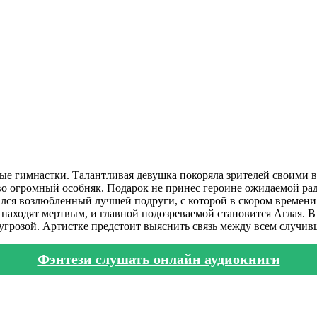
ные гимнастки. Талантливая девушка покоряла зрителей своими 
 огромный особняк. Подарок не принес героине ожидаемой радос
зался возлюбленный лучшей подруги, с которой в скором времен
находят мертвым, и главной подозреваемой становится Аглая. В
 угрозой. Артистке предстоит выяснить связь между всем случи
Фэнтези слушать онлайн аудиокниги