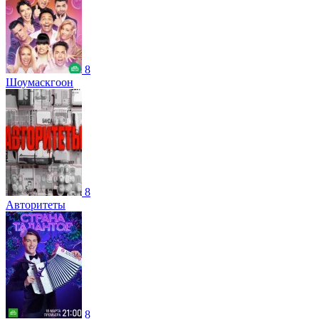
8
Шоумаскгоон
8
Авторитеты
8