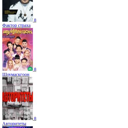
8
Фактор страха
8
Шоумаскгоон
8
Авторитеты