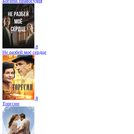
Богини правосудия
8
Не разбей моё сердце
8
Торгсин