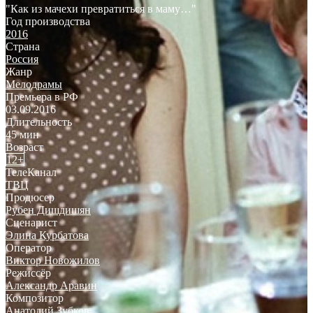
"Как из мачехи превратиться в маму…"
Год производства
2016
Страна
Россия
Жанр
Мелодрамы
Премьера в РФ
03.09.2016
Длительность
45 мин
Возраст
12+
ТелеКанал
ТВЦ
Продюсер
Рубен Дишдишян
Сценарист
Элина Курбатова
Оператор
Виктор Новожилов
Режиссёр
Александр Аравин
Композитор
Анатолий Зубков