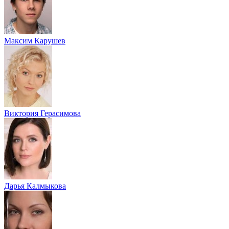
Максим Карушев
Виктория Герасимова
Дарья Калмыкова