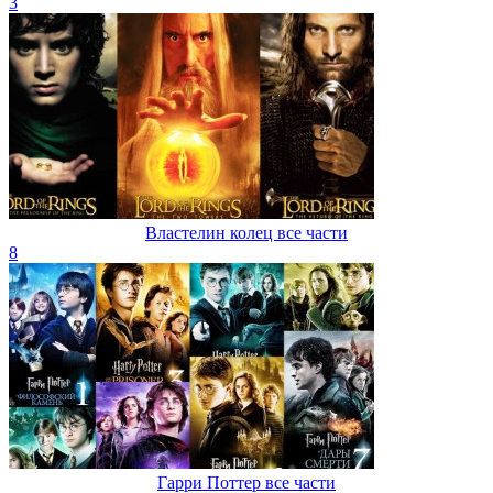
3
Властелин колец все части
8
Гарри Поттер все части