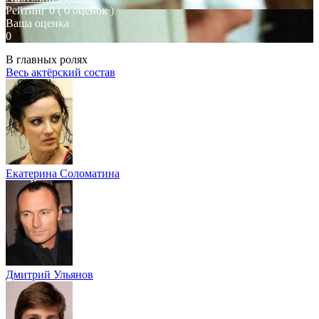
Рейтинг
0
( 0 оценок )
Ваша оценка
0
В главных ролях
Весь актёрский состав
Екатерина Соломатина
Дмитрий Ульянов