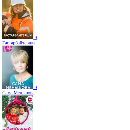
9
Гастарбайтерши
9
Сама Меньшова