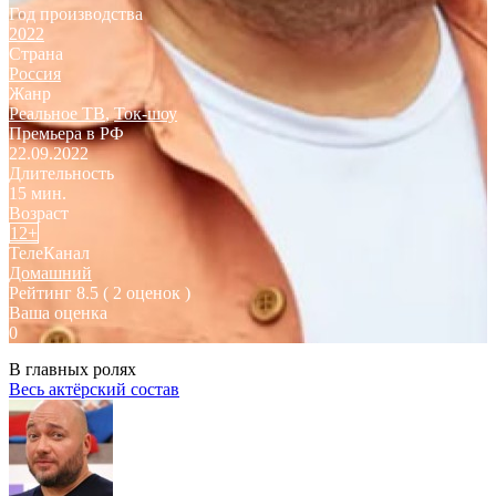
Год производства
2022
Страна
Россия
Жанр
Реальное ТВ
,
Ток-шоу
Премьера в РФ
22.09.2022
Длительность
15 мин.
Возраст
12+
ТелеКанал
Домашний
Рейтинг
8.5
( 2 оценок )
Ваша оценка
0
В главных ролях
Весь актёрский состав