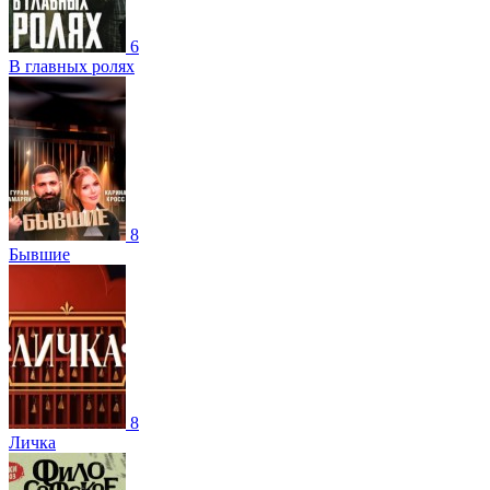
6
В главных ролях
8
Бывшие
8
Личка