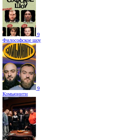
9
Философское шоу
9
Комьюнити