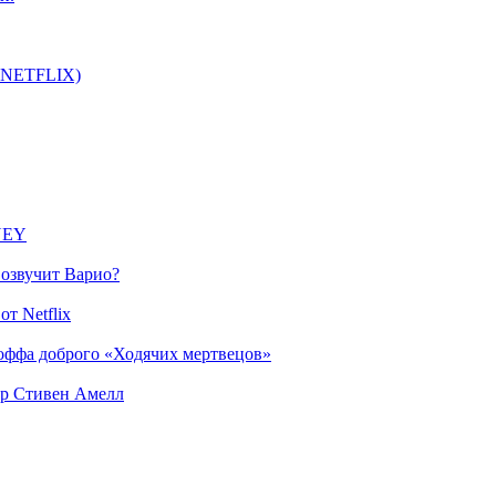
т NETFLIX)
SNEY
 озвучит Варио?
т Netflix
оффа доброго «Ходячих мертвецов»
ер Стивен Амелл