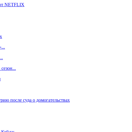
 от NETFLIX
x
...
..
сезон...
м
рию после суда о домогательствах
с Кейдж