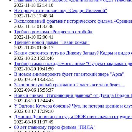
2022-11-18 02:14:10
Не пропустите новое шоу "Сердце Ивлеевой"
2022-11-13 17:48:34
Эксклюзивный фрагмент исторического фильма «Средне
2022-11-12 01:33:36
Трейлер ромкома «Рождество с тобой»
2022-11-10 02:00:41
Трейлер новой драмы "Твари божьи"
2022-11-06 01:36:17
Каким состоится путь по Дикому Западу? Кадры и видео
2022-10-22 15:33:46
Трейлер самого ожидаемого аниме "Судзумэ закрывает 
2022-10-20 19:41:50
В новом анимэпроекте будет гигантский зверь "Арса"
2022-09-29 13:48:54
Законопослушный гражданин 2 часть все таки будет....
2022-09-06 15:55:37
Новый сиквел "Изгоняющий дьявола" от Дэвида Гордон Г
2022-08-20 12:44:43
У Эштона Кутчера болезнь? Чуть не потерял зрение и слух
2022-08-17 17:39:10
Джонни Депп выиграл суд, а DIOR опять начал сотруднич
2022-08-16 11:37:49
80 лет главному герою фильма "ПИЛА"