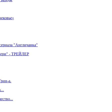
вековье»
 сериала "Англичанка"
двери" - ТРЕЙЛЕР
рин-а.
...
ество...