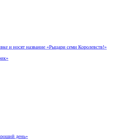
вке и носят название «Рыцари семи Королевств!»
рик»
ороший день»