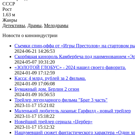
СССР
Рост
1.63 м
Жанры
Детективы
,
Драмы
,
Мелодрамы
Новости о киноиндустрии
Съемки спин-оффа от «Игры Престолов» на стартовом ры
2024-06-21 14:26:53
Скорбящая кинороль Камбербеча под наименованием «Э
2024-05-07 10:31:20
«ЗОЛОТОЙ ГЛОБУС» - 2024 нашел своего фаворита.
2024-01-09 17:12:59
Касса: 4 млрд. рублей за 2 фильма.
2024-01-09 17:06:08
Бумажный дом. Берлин 2 сезон
2024-01-09 16:56:53
Трейлер легендарного фильма "Брат 3 часть"
2023-11-17 15:21:02
Маленький любитель лазанья: Гарфилд - новый трейлер
2023-11-17 15:18:22
Новейший трейлер сериала «Цербер»
2023-11-17 15:12:32
Нашумевший сюжет фантастического характера «Один х