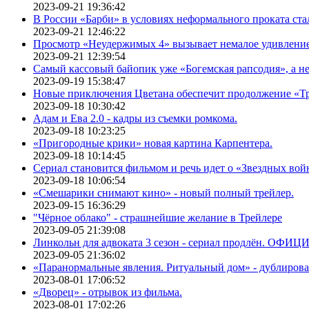
2023-09-21 19:36:42
В России «Барби» в условиях неформального проката ста
2023-09-21 12:46:22
Просмотр «Неудержимых 4» вызывает немалое удивлени
2023-09-21 12:39:54
Самый кассовый байопик уже «Богемская рапсодия», а н
2023-09-19 15:38:47
Новые приключения Цветана обеспечит продолжение «Т
2023-09-18 10:30:42
Адам и Ева 2.0 - кадры из съемки ромкома.
2023-09-18 10:23:25
«Пригородные крики» новая картина Карпентера.
2023-09-18 10:14:45
Сериал становится фильмом и речь идет о «Звездных вой
2023-09-18 10:06:54
«Смешарики снимают кино» - новый полный трейлер.
2023-09-15 16:36:29
"Чёрное облако" - страшнейшие желание в Трейлере
2023-09-05 21:39:08
Линкольн для адвоката 3 сезон - сериал продлён. ОФИ
2023-09-05 21:36:02
«Паранормальные явления. Ритуальный дом» - дублиров
2023-08-01 17:06:52
«Дворец» - отрывок из фильма.
2023-08-01 17:02:26