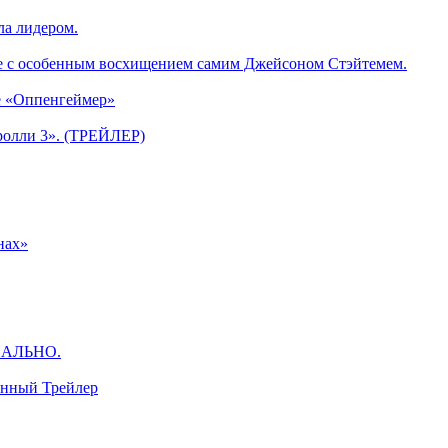
ла лидером.
е с особенным восхищением самим Джейсоном Стэйтемем.
е «Оппенгеймер»
ролли 3». (ТРЕЙЛЕР)
нах»
ЦИАЛЬНО.
анный Трейлер