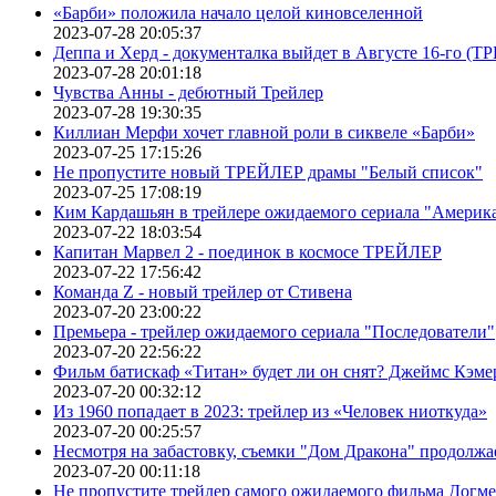
«Барби» положила начало целой киновселенной
2023-07-28 20:05:37
Деппа и Херд - документалка выйдет в Августе 16-го (
2023-07-28 20:01:18
Чувства Анны - дебютный Трейлер
2023-07-28 19:30:35
Киллиан Мерфи хочет главной роли в сиквеле «Барби»
2023-07-25 17:15:26
Не пропустите новый ТРЕЙЛЕР драмы "Белый список"
2023-07-25 17:08:19
Ким Кардашьян в трейлере ожидаемого сериала "Америка
2023-07-22 18:03:54
Капитан Марвел 2 - поединок в космосе ТРЕЙЛЕР
2023-07-22 17:56:42
Команда Z - новый трейлер от Стивена
2023-07-20 23:00:22
Премьера - трейлер ожидаемого сериала "Последователи"
2023-07-20 22:56:22
Фильм батискаф «Титан» будет ли он снят? Джеймс Кэме
2023-07-20 00:32:12
Из 1960 попадает в 2023: трейлер из «Человек ниоткуда»
2023-07-20 00:25:57
Несмотря на забастовку, съемки "Дом Дракона" продолжа
2023-07-20 00:11:18
Не пропустите трейлер самого ожидаемого фильма Догме