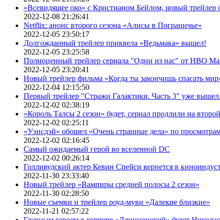
«Всевидящее око» с Кристианом Бейлом, новый трейлер
2022-12-08 21:26:41
Netflix: анонс второго сезона «Алисы в Пограничье»
2022-12-05 23:50:17
Долгожданный трейлер приквела «Ведьмака» вышел!
2022-12-05 23:25:58
Полноценный трейлер сериала "Одни из нас" от HBO Ma
2022-12-05 23:20:41
Новый трейлер фильма «Когда ты закончишь спасать мир»
2022-12-04 12:15:50
Первый трейлер "Стражи Галактики. Часть 3" уже вышел.
2022-12-02 02:38:19
«Король Талсы 2 сезон» будет, сериал продлили на второй 
2022-12-02 02:25:11
«Уэнсдэй» обошел «Очень странные дела» по просмотра
2022-12-02 02:16:45
Самый ожидаемый герой во вселенной DC
2022-12-02 00:26:14
Голливудский актер Кевин Спейси вернется в киноиндуст
2022-11-30 23:33:40
Новый трейлер «Вампиры средней полосы 2 сезон»
2022-11-30 02:28:50
Новые съемки и трейлер роуд-муви «Далекие близкие»
2022-11-21 02:57:22
Главным героем в хорроре «Длинноногий» будет Никола