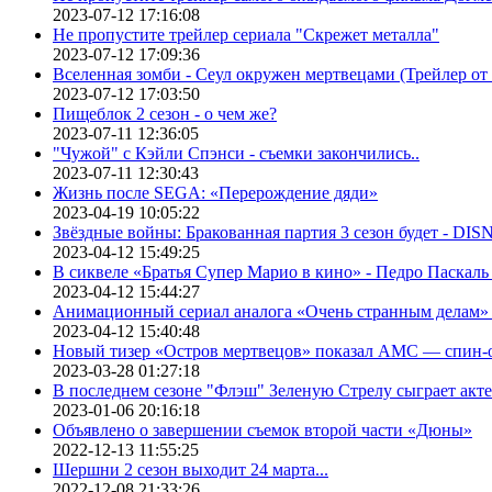
2023-07-12 17:16:08
Не пропустите трейлер сериала "Скрежет металла"
2023-07-12 17:09:36
Вселенная зомби - Сеул окружен мертвецами (Трейлер о
2023-07-12 17:03:50
Пищеблок 2 сезон - о чем же?
2023-07-11 12:36:05
"Чужой" с Кэйли Спэнси - съемки закончились..
2023-07-11 12:30:43
Жизнь после SEGA: «Перерождение дяди»
2023-04-19 10:05:22
Звёздные войны: Бракованная партия 3 сезон будет - DI
2023-04-12 15:49:25
В сиквеле «Братья Супер Марио в кино» - Педро Паскаль
2023-04-12 15:44:27
Анимационный сериал аналога «Очень странным делам» о
2023-04-12 15:40:48
Новый тизер «Остров мертвецов» показал АМС — спин-
2023-03-28 01:27:18
В последнем сезоне "Флэш" Зеленую Стрелу сыграет акт
2023-01-06 20:16:18
Объявлено о завершении съемок второй части «Дюны»
2022-12-13 11:55:25
Шершни 2 сезон выходит 24 марта...
2022-12-08 21:33:26