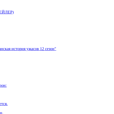
ТРЕЙЛЕР)
нская история ужасов 12 сезон"
рон:
ется.
н.