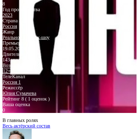
8
Год производства
2023
Страна
Россия
Жанр
Реальное ТВ
,
Ток-шоу
Премьера в РФ
19.05.2023
Длительность
143 мин.
Возраст
12+
ТелеКанал
Россия 1
Режиссёр
Юлия Сумачева
Рейтинг
8
( 1 оценок )
Ваша оценка
0
В главных ролях
Весь актёрский состав