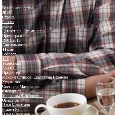
7
Год производства
2014
Страна
Россия
Жанр
Детективы
,
Криминал
Премьера в РФ
19.01.2015
Длительность
44 мин
Возраст
12+
ТелеКанал
Россия 1
Продюсер
Максим Стишов
,
Екатерина Ефанова
Художник
Светлана Мамонтова
Сценарист
Марианна Факторович
Оператор
Илья Максимов
Режиссёр
Илья Максимов