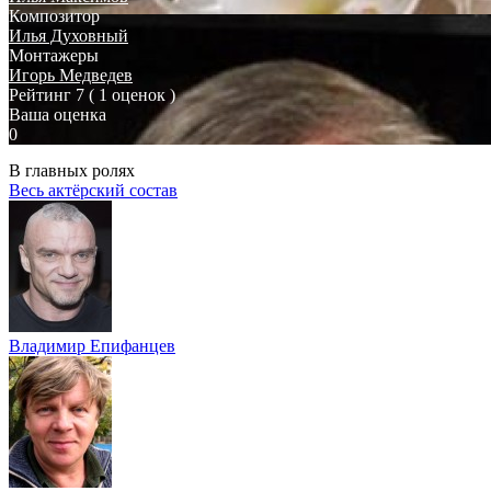
Композитор
Илья Духовный
Монтажеры
Игорь Медведев
Рейтинг
7
( 1 оценок )
Ваша оценка
0
В главных ролях
Весь актёрский состав
Владимир Епифанцев