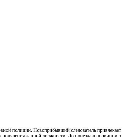
ловной полиции. Новоприбывший следователь привлекает
ия получения данной должности. До приезда в провинцию