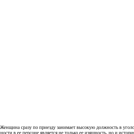
 Женщина сразу по приезду занимает высокую должность в уго
сти в ее персоне является не только ее изящность, но и истор