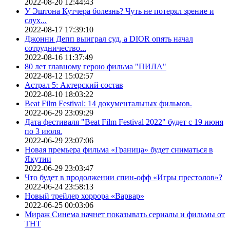
2022-08-20 12:44:43
У Эштона Кутчера болезнь? Чуть не потерял зрение и
слух...
2022-08-17 17:39:10
Джонни Депп выиграл суд, а DIOR опять начал
сотрудничество...
2022-08-16 11:37:49
80 лет главному герою фильма "ПИЛА"
2022-08-12 15:02:57
Астрал 5: Актерский состав
2022-08-10 18:03:22
Beat Film Festival: 14 документальных фильмов.
2022-06-29 23:09:29
Дата фестиваля "Beat Film Festival 2022" будет с 19 июня
по 3 июля.
2022-06-29 23:07:06
Новая премьера фильма «Граница» будет сниматься в
Якутии
2022-06-29 23:03:47
Что будет в продолжении спин-офф «Игры престолов»?
2022-06-24 23:58:13
Новый трейлер хоррора «Варвар»
2022-06-25 00:03:06
Мираж Синема начнет показывать сериалы и фильмы от
ТНТ