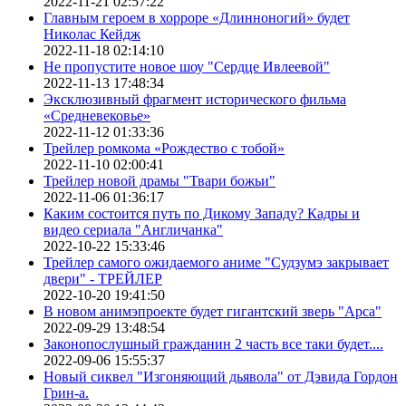
2022-11-21 02:57:22
Главным героем в хорроре «Длинноногий» будет
Николас Кейдж
2022-11-18 02:14:10
Не пропустите новое шоу "Сердце Ивлеевой"
2022-11-13 17:48:34
Эксклюзивный фрагмент исторического фильма
«Средневековье»
2022-11-12 01:33:36
Трейлер ромкома «Рождество с тобой»
2022-11-10 02:00:41
Трейлер новой драмы "Твари божьи"
2022-11-06 01:36:17
Каким состоится путь по Дикому Западу? Кадры и
видео сериала "Англичанка"
2022-10-22 15:33:46
Трейлер самого ожидаемого аниме "Судзумэ закрывает
двери" - ТРЕЙЛЕР
2022-10-20 19:41:50
В новом анимэпроекте будет гигантский зверь "Арса"
2022-09-29 13:48:54
Законопослушный гражданин 2 часть все таки будет....
2022-09-06 15:55:37
Новый сиквел "Изгоняющий дьявола" от Дэвида Гордон
Грин-а.