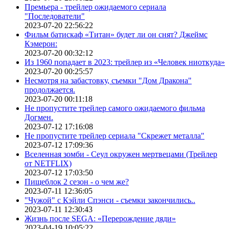
Премьера - трейлер ожидаемого сериала
"Последователи"
2023-07-20 22:56:22
Фильм батискаф «Титан» будет ли он снят? Джеймс
Кэмерон:
2023-07-20 00:32:12
Из 1960 попадает в 2023: трейлер из «Человек ниоткуда»
2023-07-20 00:25:57
Несмотря на забастовку, съемки "Дом Дракона"
продолжается.
2023-07-20 00:11:18
Не пропустите трейлер самого ожидаемого фильма
Догмен.
2023-07-12 17:16:08
Не пропустите трейлер сериала "Скрежет металла"
2023-07-12 17:09:36
Вселенная зомби - Сеул окружен мертвецами (Трейлер
от NETFLIX)
2023-07-12 17:03:50
Пищеблок 2 сезон - о чем же?
2023-07-11 12:36:05
"Чужой" с Кэйли Спэнси - съемки закончились..
2023-07-11 12:30:43
Жизнь после SEGA: «Перерождение дяди»
2023-04-19 10:05:22