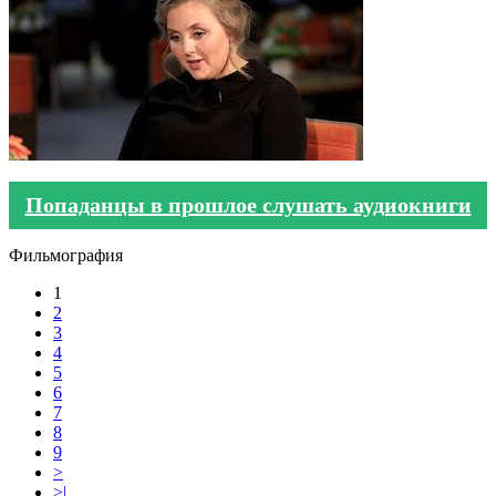
Попаданцы в прошлое слушать аудиокниги
Фильмография
1
2
3
4
5
6
7
8
9
>
>|