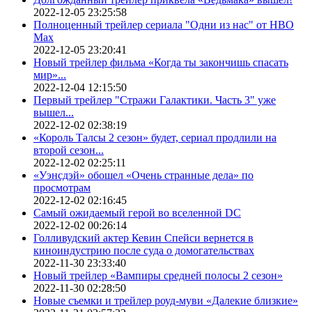
2022-12-05 23:25:58
Полноценный трейлер сериала "Одни из нас" от HBO
Max
2022-12-05 23:20:41
Новый трейлер фильма «Когда ты закончишь спасать
мир»...
2022-12-04 12:15:50
Первый трейлер "Стражи Галактики. Часть 3" уже
вышел...
2022-12-02 02:38:19
«Король Талсы 2 сезон» будет, сериал продлили на
второй сезон...
2022-12-02 02:25:11
«Уэнсдэй» обошел «Очень странные дела» по
просмотрам
2022-12-02 02:16:45
Самый ожидаемый герой во вселенной DC
2022-12-02 00:26:14
Голливудский актер Кевин Спейси вернется в
киноиндустрию после суда о домогательствах
2022-11-30 23:33:40
Новый трейлер «Вампиры средней полосы 2 сезон»
2022-11-30 02:28:50
Новые съемки и трейлер роуд-муви «Далекие близкие»