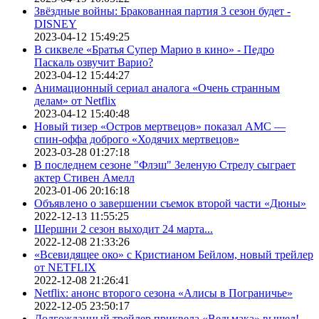
Звёздные войны: Бракованная партия 3 сезон будет -
DISNEY
2023-04-12 15:49:25
В сиквеле «Братья Супер Марио в кино» - Педро
Паскаль озвучит Варио?
2023-04-12 15:44:27
Анимационный сериал аналога «Очень странным
делам» от Netflix
2023-04-12 15:40:48
Новый тизер «Остров мертвецов» показал АМС —
спин-оффа доброго «Ходячих мертвецов»
2023-03-28 01:27:18
В последнем сезоне "Флэш" Зеленую Стрелу сыграет
актер Стивен Амелл
2023-01-06 20:16:18
Объявлено о завершении съемок второй части «Дюны»
2022-12-13 11:55:25
Шершни 2 сезон выходит 24 марта...
2022-12-08 21:33:26
«Всевидящее око» с Кристианом Бейлом, новый трейлер
от NETFLIX
2022-12-08 21:26:41
Netflix: анонс второго сезона «Алисы в Пограничье»
2022-12-05 23:50:17
Долгожданный трейлер приквела «Ведьмака» вышел!