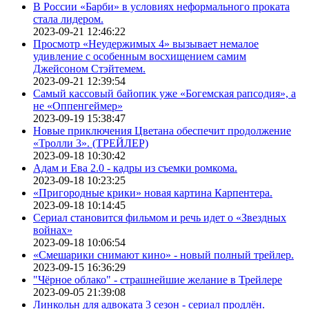
В России «Барби» в условиях неформального проката
стала лидером.
2023-09-21 12:46:22
Просмотр «Неудержимых 4» вызывает немалое
удивление с особенным восхищением самим
Джейсоном Стэйтемем.
2023-09-21 12:39:54
Самый кассовый байопик уже «Богемская рапсодия», а
не «Оппенгеймер»
2023-09-19 15:38:47
Новые приключения Цветана обеспечит продолжение
«Тролли 3». (ТРЕЙЛЕР)
2023-09-18 10:30:42
Адам и Ева 2.0 - кадры из съемки ромкома.
2023-09-18 10:23:25
«Пригородные крики» новая картина Карпентера.
2023-09-18 10:14:45
Сериал становится фильмом и речь идет о «Звездных
войнах»
2023-09-18 10:06:54
«Смешарики снимают кино» - новый полный трейлер.
2023-09-15 16:36:29
"Чёрное облако" - страшнейшие желание в Трейлере
2023-09-05 21:39:08
Линкольн для адвоката 3 сезон - сериал продлён.