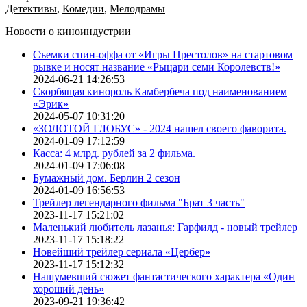
Детективы
,
Комедии
,
Мелодрамы
Новости о киноиндустрии
Съемки спин-оффа от «Игры Престолов» на стартовом
рывке и носят название «Рыцари семи Королевств!»
2024-06-21 14:26:53
Скорбящая кинороль Камбербеча под наименованием
«Эрик»
2024-05-07 10:31:20
«ЗОЛОТОЙ ГЛОБУС» - 2024 нашел своего фаворита.
2024-01-09 17:12:59
Касса: 4 млрд. рублей за 2 фильма.
2024-01-09 17:06:08
Бумажный дом. Берлин 2 сезон
2024-01-09 16:56:53
Трейлер легендарного фильма "Брат 3 часть"
2023-11-17 15:21:02
Маленький любитель лазанья: Гарфилд - новый трейлер
2023-11-17 15:18:22
Новейший трейлер сериала «Цербер»
2023-11-17 15:12:32
Нашумевший сюжет фантастического характера «Один
хороший день»
2023-09-21 19:36:42