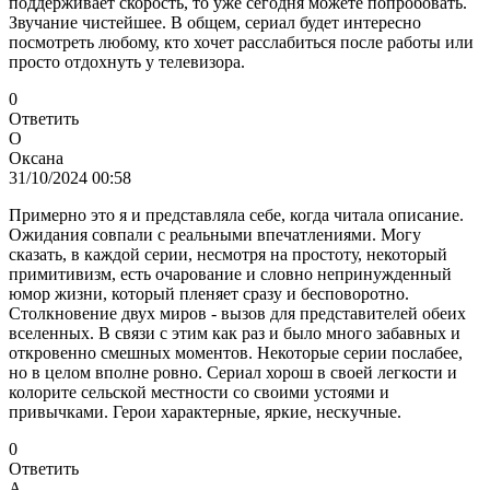
поддерживает скорость, то уже сегодня можете попробовать.
Звучание чистейшее. В общем, сериал будет интересно
посмотреть любому, кто хочет расслабиться после работы или
просто отдохнуть у телевизора.
0
Ответить
О
Оксана
31/10/2024 00:58
Примерно это я и представляла себе, когда читала описание.
Ожидания совпали с реальными впечатлениями. Могу
сказать, в каждой серии, несмотря на простоту, некоторый
примитивизм, есть очарование и словно непринужденный
юмор жизни, который пленяет сразу и бесповоротно.
Столкновение двух миров - вызов для представителей обеих
вселенных. В связи с этим как раз и было много забавных и
откровенно смешных моментов. Некоторые серии послабее,
но в целом вполне ровно. Сериал хорош в своей легкости и
колорите сельской местности со своими устоями и
привычками. Герои характерные, яркие, нескучные.
0
Ответить
А