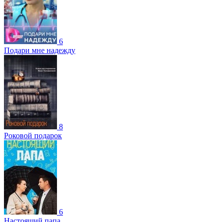
6
Подари мне надежду
8
Роковой подарок
6
Настоящий папа