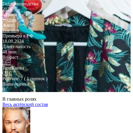
Год производства
2024
Страна
Россия
Жанр
Ток-шоу
Премьера в РФ
18.08.2024
Длительность
48 мин
Возраст
16+
ТелеКанал
СТС
Рейтинг
7
( 1 оценок )
Ваша оценка
0
В главных ролях
Весь актёрский состав