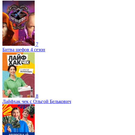
7
Битва шефов 4 сезон
8
Лайфхак чек с Ольгой Белькович