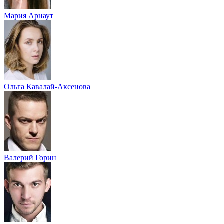
Мария Арнаут
Ольга Кавалай-Аксенова
Валерий Горин