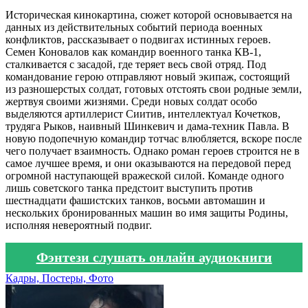
Историческая кинокартина, сюжет которой основывается на
данных из действительных событий периода военных
конфликтов, рассказывает о подвигах истинных героев.
Семен Коновалов как командир военного танка КВ-1,
сталкивается с засадой, где теряет весь свой отряд. Под
командование герою отправляют новый экипаж, состоящий
из разношерстых солдат, готовых отстоять свои родные земли,
жертвуя своими жизнями. Среди новых солдат особо
выделяются артиллерист Сиитив, интеллектуал Кочетков,
трудяга Рыков, наивный Шинкевич и дама-техник Павла. В
новую подопечную командир тотчас влюбляется, вскоре после
чего получает взаимность. Однако роман героев строится не в
самое лучшее время, и они оказываются на передовой перед
огромной наступающей вражеской силой. Команде одного
лишь советского танка предстоит выступить против
шестнадцати фашистских танков, восьми автомашин и
нескольких бронированных машин во имя защиты Родины,
исполняя невероятный подвиг.
Фэнтези слушать онлайн аудиокниги
Кадры, Постеры, Фото