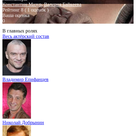
Константин Мазур
,
Валерия Байкеева
Рейтинг
8
( 1 оценок )
Ваша оценка
0
В главных ролях
Весь актёрский состав
Владимир Епифанцев
Николай Добрынин