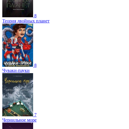
8
Теория двойных планет
8
Чуваки-пауки
7
Чернильное море