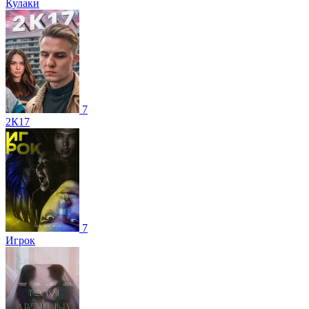
Кулаки
7
2К17
7
Игрок