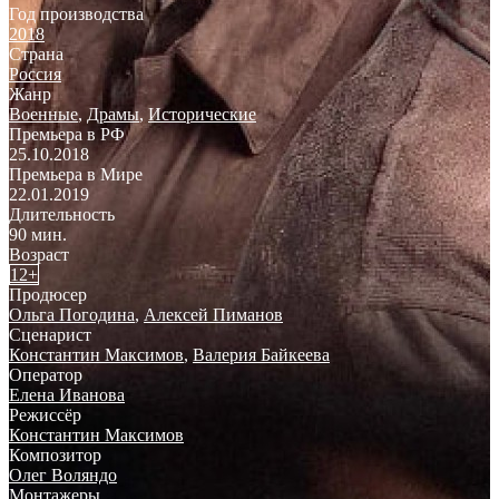
Год производства
2018
Страна
Россия
Жанр
Военные
,
Драмы
,
Исторические
Премьера в РФ
25.10.2018
Премьера в Мире
22.01.2019
Длительность
90 мин.
Возраст
12+
Продюсер
Ольга Погодина
,
Алексей Пиманов
Сценарист
Константин Максимов
,
Валерия Байкеева
Оператор
Елена Иванова
Режиссёр
Константин Максимов
Композитор
Олег Воляндо
Монтажеры