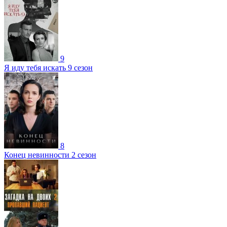
9
Я иду тебя искать 9 сезон
8
Конец невинности 2 сезон