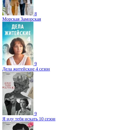
8
Морская Заморская
9
Дела житейские 4 сезон
9
Я иду тебя искать 10 сезон