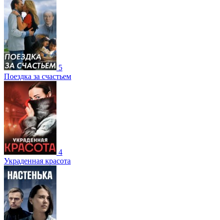
5
Поездка за счастьем
4
Украденная красота