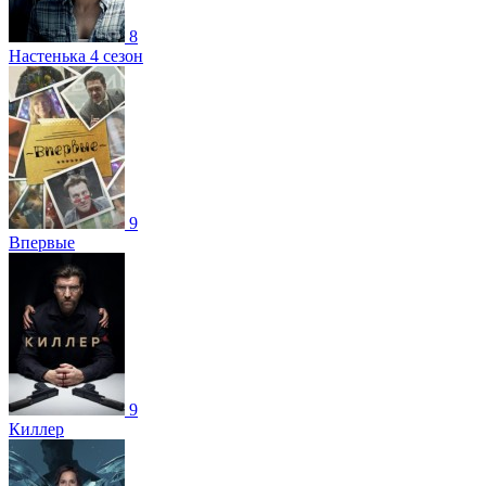
8
Настенька 4 сезон
9
Впервые
9
Киллер