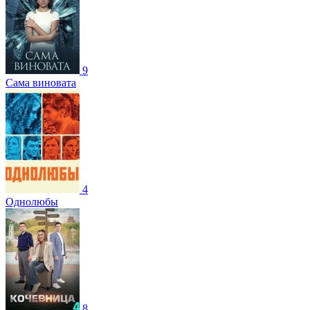
9
Сама виновата
4
Однолюбы
8