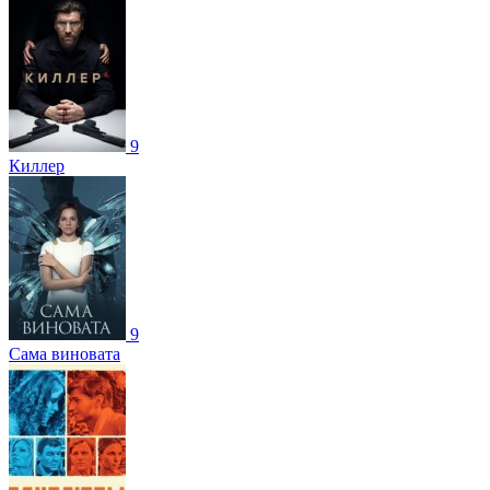
9
Киллер
9
Сама виновата