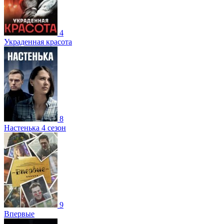
4
Украденная красота
8
Настенька 4 сезон
9
Впервые